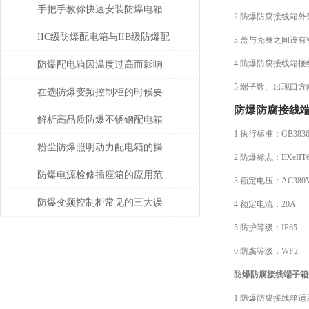
象？从这几点着手观察
手把手教你快速安装防爆电箱
2.防爆防腐接线箱
IIC级防爆配电箱与IIB级防爆配
3.盖与壳身之间设
电箱的不同之处
4.防爆防腐接线箱
防爆配电箱因温度过高而影响
5.端子数、出现口
使用寿命
在选防爆变频控制柜的时候要
防爆防腐接线
记住的3大原则
解析高品质防爆不锈钢配电箱
1.执行标准：GB3836-2
的技术与应用
粉尘防爆照明动力配电箱的操
2.防爆标志：EXeIIT
作方法和应用常见问题
防爆电源检修插座箱的应用范
3.额定电压：AC380V/
围较为广泛
防爆变频控制柜常见的三大误
4.额定电流：20A
5.防护等级：IP65
区该如何应对？
6.防腐等级：WF2
防爆防腐接线端子箱
1.防爆防腐接线箱适