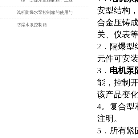
一控一防爆水泵控制箱：工业
安型结构，
安全的智能守护者
浅析防爆水泵控制箱的使用与
合金压铸
维修
防爆水泵控制箱
关、仪表
2．隔爆型
元件可安
3．
电机泵
能，控制
该产品变
4。复合
注明。
5．所有紧