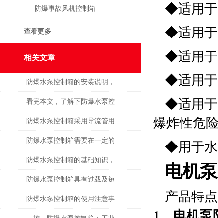
◆适用于
防爆事故风机控制箱
◆适用于I
查看更多
◆适用于户
相关文章
◆适用于
防爆水泵控制箱的安装说明，
◆适用于
知道的人少之又少！
看完本文，了解下防爆水泵控
爆炸性危
制箱的性能特点
防爆水泵控制箱采用导流管用
以保证控制箱内部得到充分吹
防爆水泵控制箱需要在一定的
◆用于水
扫
条件下进行牢靠作业
防爆水泵控制箱的基础知识，
电机泵
一起来了解一下吧！
防爆水泵控制箱具有过载及短
产品特点
路保护功能
防爆水泵控制箱的使用注意事
1．
电机泵
项需了解