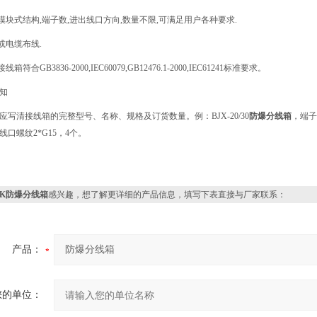
用模块式结构,端子数,进出线口方向,数量不限,可满足用户各种要求.
管或电缆布线.
线箱符合GB3836-2000,IEC60079,GB12476.1-2000,IEC61241标准要求。
知
应写清接线箱的完整型号、名称、规格及订货数量。例：BJX-20/30
防爆分线箱
，端子
口螺纹2*G15，4个。
XK防爆分线箱
感兴趣，想了解更详细的产品信息，填写下表直接与厂家联系：
产品：
您的单位：