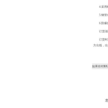
4.采
5.钢
6.防爆接
订货须
订货时
方出线，出线
如果你对
B