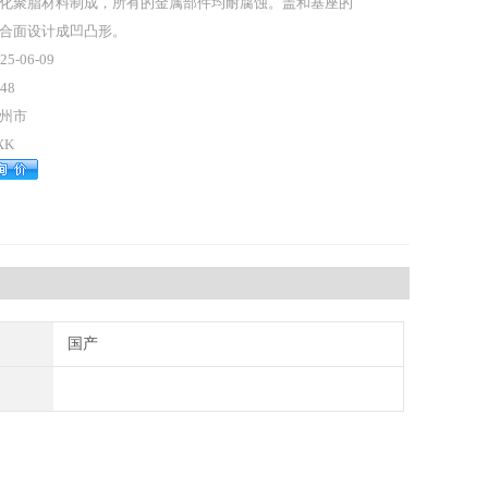
化聚脂材料制成，所有的金属部件均耐腐蚀。盖和基座的
合面设计成凹凸形。
25-06-09
48
州市
XK
国产