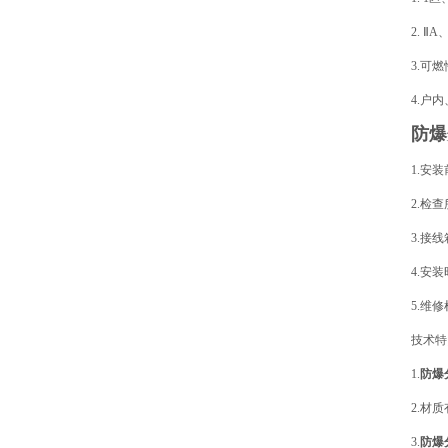
制箱的性能特点
2. Ⅱ
3.可
4.户内
防爆
1.安
2.检
3.接
4.安
5.维
技术特
1.
防爆
2.材
3.
防爆