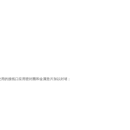
使用的接线口应用密封圈和金属垫片加以封堵；