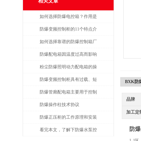
相关文章
如何选择防爆电控箱？作用是
什么？
防爆变频控制柜的11个特点介
绍
如何选择靠谱的防爆控制箱厂
家？
防爆配电箱因温度过高而影响
使用寿命
粉尘防爆照明动力配电箱的操
作方法和应用常见问题
防爆变频控制柜具有过载、短
BXK防
路、缺相保护等功能
防爆管廊配电箱主要用于控制
品牌
和分配管廊内的电力资源
防爆操作柱技术协议
加工定
防爆正压柜的工作原理和安装
防爆
看完本文，了解下防爆水泵控
1. 