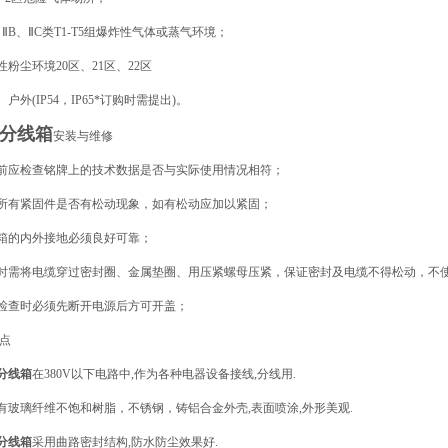
A、ⅡB、ⅡC类T1-T5组爆炸性气体或蒸气环境；
燃性粉尘环境20区、21区、22区
、户外(IP54，IP65*订购时需提出)。
分线箱
安装与维修
装前应检查铭牌上的技术数据是否与实际使用情况相符；
查所有紧固件是否有松动现象，如有松动应加以紧固；
线箱的内外接地必须良好可靠；
装时需将电缆穿过密封圈、金属垫圈、用压紧螺母压紧，保证密封及电缆不得松动，不
修检查时必须先断开电源后方可开盖；
点
分线箱
在380V以下电路中,作为各种电器设备接线,分线用.
质有玻璃纤维不饱和树脂，不锈钢，铸铝合金外壳,表面喷涂,外形美观.
分线箱
采用曲路密封结构,防水防尘效果好.