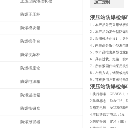
正压型防爆控制柜
加工定制
防爆正压柜
液压站防爆检修
1．本产品外壳采用钢板
防爆模块箱
2．本产品为复合型防爆
3．采用模块化设计，各
防爆操作台
4．内装高分断小型漏电
5．本产品推出新型优化
防爆变频柜
6．具有过载、短路、缺
7．所有紧固件均采用抗强
防爆插座盒
8．布线方式，钢管或电
9．可根据用户要求特殊
防爆电源箱
液压站防爆检修
1.执行标准：GB3836.1、GB
防爆温控箱
2.防爆标志：Exde II 6、Exd
3.额定电压：AC220/380
防爆按钮盒
4.主回路额定电流：1A、3A
5.防护等级：IP54（IIB）
防爆报警器