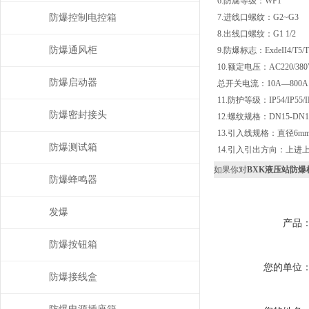
6.防腐等级：WF1
防爆控制电控箱
7.进线口螺纹：G2~G3
8.出线口螺纹：G1 1/2
防爆通风柜
9.防爆标志：ExdeII4/T5/T6
10.额定电压：AC220/380
防爆启动器
总开关电流：10A—800
11.防护等级：IP54/IP55/
防爆密封接头
12.螺纹规格：DN15-DN10
13.引入线规格：直径6mm
防爆测试箱
14.引入引出方向：上进上
如果你对
BXK液压站防
防爆蜂鸣器
发爆
产品
防爆按钮箱
您的单位
防爆接线盒