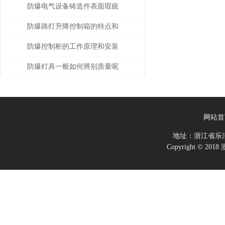
内容你一定要知道
防爆电气设备铸造件表面瑕疵
修复
防爆路灯升降控制箱的特点和
技术参数
防爆控制柜的工作原理和安装
使用
防爆灯具一般如何辨别质量呢
网站首
地址：浙江省乐
Copyright ©