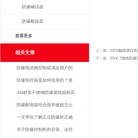
防爆喊话器
防爆断路器
查看更多
上一篇：
BXM触摸屏仪
相关文章
下一篇：
BXK-T接线防
防爆电动阀控制箱满足用户的
技术要求
防爆电控箱是如何使用的？使
用时有哪些注意事项？
304材质不锈钢防爆接线箱耐高
温多少
防爆配电箱结合面有破损怎么
办
一文带你了解正压防爆柜正确
操作使用步骤
关于防爆控制柜的安装，这些