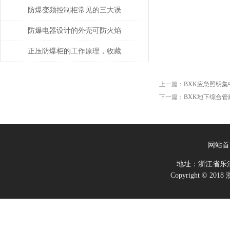
用注意事项
防爆变频控制柜常见的三大误
区该如何应对？
防爆电器设计的外壳可防火焰
正压防爆柜的工作原理，收藏
起来慢慢看！
上一篇：
BXK应急照明
下一篇：
BXK地下综合
网站首
地址：浙江省乐
Copyright ©