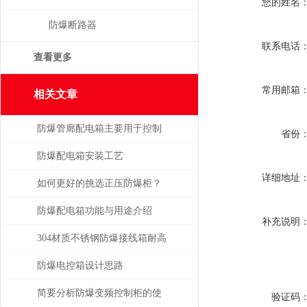
您的姓名
防爆断路器
联系电话
查看更多
常用邮箱
相关文章
防爆管廊配电箱主要用于控制
省份
和分配管廊内的电力资源
防爆配电箱安装工艺
详细地址
如何更好的挑选正压防爆柜？
防爆配电箱功能与用途介绍
补充说明
304材质不锈钢防爆接线箱耐高
温多少
防爆电控箱设计思路
简要分析防爆变频控制柜的使
验证码