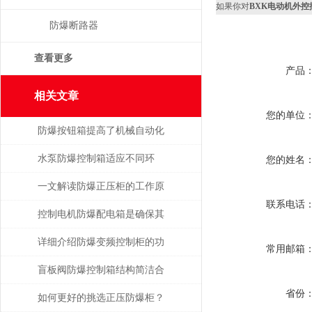
如果你对
BXK电动机外
防爆断路器
查看更多
产品
相关文章
您的单位
防爆按钮箱提高了机械自动化
程度
水泵防爆控制箱适应不同环
您的姓名
境，保障安全运行
一文解读防爆正压柜的工作原
联系电话
理及其结构特点
控制电机防爆配电箱是确保其
安全可靠地运行的关键
详细介绍防爆变频控制柜的功
常用邮箱
能特点
盲板阀防爆控制箱结构简洁合
省份
理，通用性强
如何更好的挑选正压防爆柜？