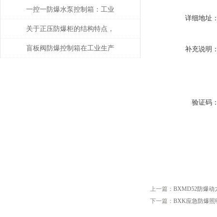
一控一防爆水泵控制箱：工业
详细地址
安全的智能守护者
关于正压防爆柜的结构特点，
你了解多少呢？
盲板阀防爆控制箱在工业生产
补充说明
中具有很多的优势
验证码
上一篇：
BXMD52防爆
下一篇：
BXK应急防爆照