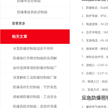
防爆水泵控制箱
1、防爆标志：ExdeIIBT4 Gb
防爆事故风机控制箱
2、防护等级：IP54、I
查看更多
3、电源进线：AC220V/
4、总开关电流：16A-1
相关文章
5、支路电流：6A-10
水泵防爆控制箱适应不同环
6、箱体材质：铸铝合金
7、铸铝合金外壳、碳
境，保障安全运行
防爆路灯升降控制箱的实用解
8、进线口：G3/4"-G
析
如何选择靠谱的防爆控制箱厂
9、出线口：G1/2"-G
家？
深度解析工业防爆控制箱厂家
10、电缆入口：铝合
的核心技术指标与选型策略
防爆高杆灯控制箱：守护高危
11、安装方式：移动
环境的光明中枢
插板阀防爆控制箱：工业安全
应急防爆照
的关键守护者
防爆风机控制箱：高危环境通
1、爆炸性气体环境：1