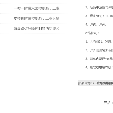
2、场所中危险气体或粉尘：
风系统的核心控制单元
一控一防爆水泵控制箱：工业
3、温度组别：T1-T6
安全的智能守护者
皮带机防爆控制箱：工业运输
4、户内、户外。
的智能安全管家
防爆路灯升降控制箱的功能和
产品特点：
优势解析
1、具有短路、过载、
2、户外使用需加装
3、箱体内部已*布线
4、钢管或电缆布线
如果你对
BXK应急防爆照
产品