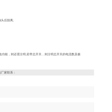
头后脱离;
功能，则还需注明;若带总开关，则注明总开关的电流数及极
与厂家联系：