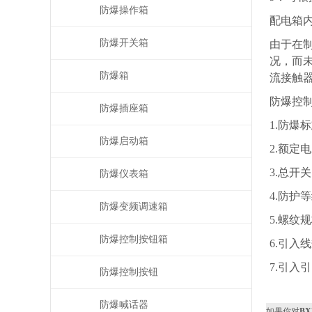
防爆操作箱
配电箱
防爆开关箱
由于在
况，而
防爆箱
流接触
防爆控制
防爆插座箱
1.防爆标志
防爆启动箱
2.额定电压
3.总开
防爆仪表箱
4.防护等级
防爆变频调速箱
5.螺纹规格
防爆控制按钮箱
6.引入
7.引入
防爆控制按钮
防爆喊话器
如果你对
B