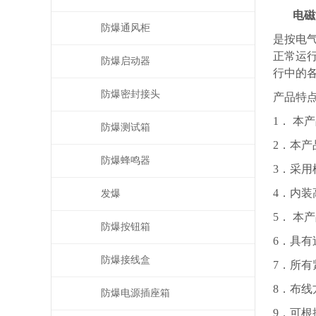
电磁
防爆通风柜
是按电
正常运
防爆启动器
行中的
防爆密封接头
产品特
1． 
防爆测试箱
2．本
防爆蜂鸣器
3．采
4．内
发爆
5． 
防爆按钮箱
6．具
防爆接线盒
7．所有
8．布
防爆电源插座箱
9．可