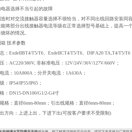
内电器选择不当引起的故障
制造时对交流接触器容量选择不很恰当，对不同出线回路安装同
未能将部分出线接触器电流等级在正常选择型号基础上，提高一
器烧坏的情况。
箱 技术参数
：ExdeIIBT4/T5/T6、ExdeIICT4/T5/T6、DIP A20 TA,T4/T5/T
：AC220/380V, 非标准电压：12V/24V/36V/127V/660V；
关电流：10A800A；分开关电流：1A630A；
：IP54/IP55/IP65；
：DN15-DN100/G1/2-G4寸
线规格：直径6mm-80mm；引出线规格：直径6mm-80mm；
引出方向：上进上出，下进下出(可按客户要求不受限制)
XK电磁潜水泵防爆开关箱
感兴趣，想了解更详细的产品信息，填写下表直接与厂家联