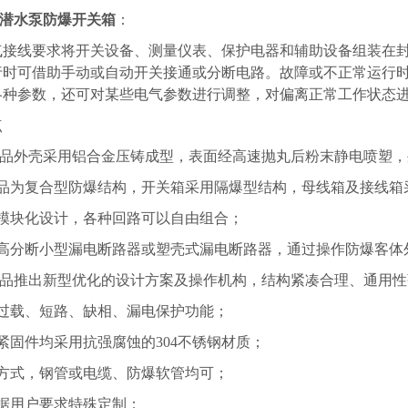
潜水泵防爆开关箱
：
气接线要求将开关设备、测量仪表、保护电器和辅助设备组装在
行时可借助手动或自动开关接通或分断电路。故障或不正常运行
各种参数，还可对某些电气参数进行调整，对偏离正常工作状态进
点
本产品外壳采用铝合金压铸成型，表面经高速抛丸后粉末静电喷塑
产品为复合型防爆结构，开关箱采用隔爆型结构，母线箱及接线箱
用模块化设计，各种回路可以自由组合；
装高分断小型漏电断路器或塑壳式漏电断路器，通过操作防爆客体
本产品推出新型优化的设计方案及操作机构，结构紧凑合理、通用
有过载、短路、缺相、漏电保护功能；
紧固件均采用抗强腐蚀的304不锈钢材质；
线方式，钢管或电缆、防爆软管均可；
根据用户要求特殊定制；