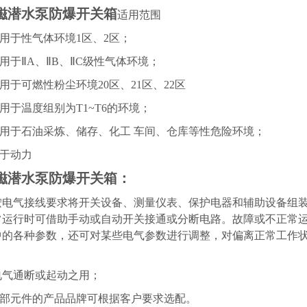
磁潜水泵防爆开关箱
适用范围
用于性气体环境1区、2区；
于ⅡA、ⅡB、ⅡC级性气体环境；
于可燃性粉尘环境20区、21区、22区
于温度组别为T1~T6的环境；
用于石油采炼、储存、化工 车间、仓库等性危险环境；
于动力
磁潜水泵防爆开关箱
：
气接线要求将开关设备、测量仪表、保护电器和辅助设备组装
常运行时可借助手动或自动开关接通或分断电路。故障或不正常
中的各种参数，还可对某些电气参数进行调整，对偏离正常工作
电气通断或起动之用；
部元件的产品品牌可根据客户要求选配。