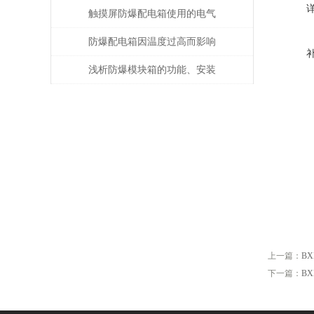
构，各种回路可根据需要自由
触摸屏防爆配电箱使用的电气
组装
原理及工作原理
防爆配电箱因温度过高而影响
使用寿命
浅析防爆模块箱的功能、安装
及使用注意事项
上一篇：
B
下一篇：
B