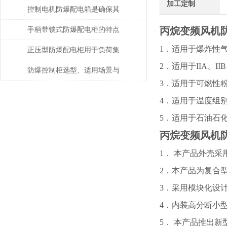
加工定制
有复合型和隔爆型两种结构
控制电机防爆配电箱是确保其
安全可靠地运行的关键
丙烷变频风机
手柄带锁式防爆配电柜的特点
1．适用于爆炸性
和要求说明
正压型防爆配电柜用于负荷集
2．适用于IIA、I
中、回路较多的场合
防爆控制柜选型、适用场景与
3．适用于可燃性粉
定制要点说明
4．适用于温度组别
5．适用于石油石
丙烷变频风机
1． 本产品外壳
2．本产品为复合
3．采用模块化设
4．内装高分断小
5． 本产品推出