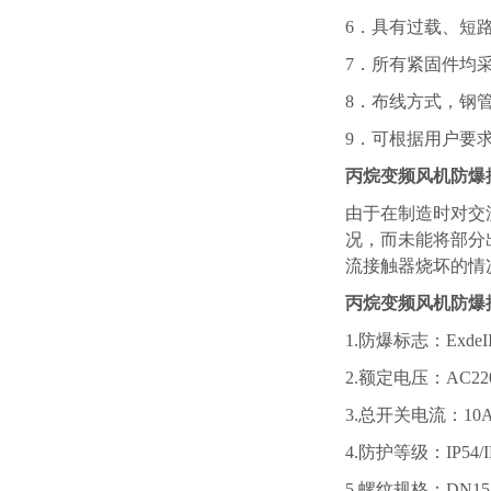
6．具有过载、短
7．所有紧固件均采
8．布线方式，钢
9．可根据用户要
丙烷变频风机防爆
由于在制造时对交
况，而未能将部分
流接触器烧坏的情
丙烷变频风机防爆
1.防爆标志：ExdeIIBT
2.额定电压：AC220/
3.总开关电流：10
4.防护等级：IP54/IP
5.螺纹规格：DN15-D