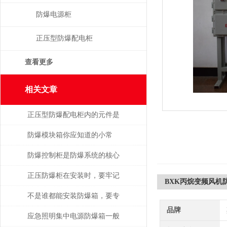
防爆电源柜
正压型防爆配电柜
查看更多
相关文章
正压型防爆配电柜内的元件是
如何安装的
防爆模块箱你应知道的小常
识！
防爆控制柜是防爆系统的核心
部分
正压防爆柜在安装时，要牢记
BXK丙烷变频风机
以下5点！
不是谁都能安装防爆箱，要专
品牌
业人士才行
应急照明集中电源防爆箱一般