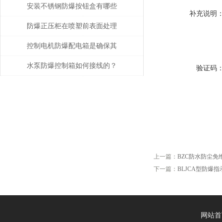
场所电气安全的利器
安装不锈钢防爆按钮盒有哪些
补充说明
操作？
防爆正压柜在喷塑前表面处理
的重要性
控制电机防爆配电箱是确保其
安全可靠地运行的关键
水泵防爆控制箱如何接线的？
验证码
上一篇：
BZC防水防尘免
下一篇：
BLJCA型防爆
网站首