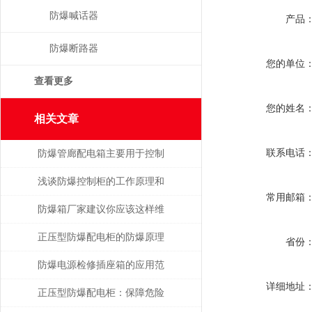
防爆喊话器
产品
防爆断路器
您的单位
查看更多
您的姓名
相关文章
联系电话
防爆管廊配电箱主要用于控制
和分配管廊内的电力资源
浅谈防爆控制柜的工作原理和
常用邮箱
优点
防爆箱厂家建议你应该这样维
护防爆类产品！
正压型防爆配电柜的防爆原理
省份
是什么
防爆电源检修插座箱的应用范
详细地址
围较为广泛
正压型防爆配电柜：保障危险