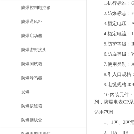
1.执行标准：GB383
防爆控制电控箱
2.防爆标志：EXed
防爆通风柜
3.额定电压：AC38
4.额定电流：1
防爆启动器
5.防护等级：IP5
防爆密封接头
6.防腐等级：W
防爆测试箱
7.使用类别：AC-3
8.引入口规格：G3/
防爆蜂鸣器
9.电缆规格:Ф9m
发爆
10.内装元件：防
列，防爆电表CP
防爆按钮箱
适用范围
防爆接线盒
1、1区、2区危
2、IIA、IIB