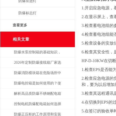
防爆应急灯
1.开启应急电源
防爆标志灯
2.在显示屏上，
查看更多
3.检查蓄电池组
4.检查蓄电池组
相关文章
5.检查设备的安
6.检查其安全性
防爆水泵控制箱的基础知识，
HP-D-10KW在
一起来了解一下吧！
2026年定制防爆接线箱厂家选
1.检查EPS是否
购指南
防爆消防模块箱在危险场所中
2.检查应急电源
的关键作用
防爆电控箱是如何使用的？使
和，要为以后增加
3.检查其远程通
用时有哪些注意事项？
解析高品质防爆不锈钢配电箱
4.在切换到EPS
的技术与应用
控制电机防爆配电箱如何选择
5.在签订的验收
合适的保护模式
防爆正压柜的工作原理和安装