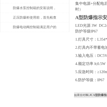
集中电源+分配电
防爆水泵控制箱的安装说明，
时）
A型防爆指示
知道的人少之又少！
正压防爆柜使用前，首先检查
LED光源 3W 
主腔的密封性能
防爆电动阀控制箱满足用户的
防护等级IP67
技术要求
1.灯具尺寸：L354*
2.灯具内不带蓄电
3.输入电压：DC5V
4.额定功率 lt;0.5W
5.应急时间：≥120m
6.防护等级：IP67
如果你对
BLJCA型防爆