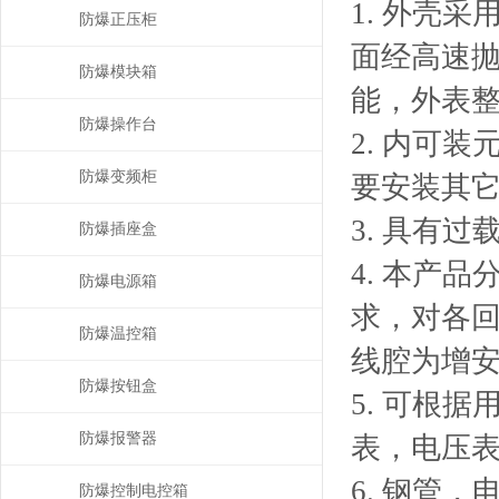
1. 外壳
防爆正压柜
面经高速
防爆模块箱
能，外表
防爆操作台
2. 内可装
防爆变频柜
要安装其
3. 具有
防爆插座盒
4. 本产
防爆电源箱
求，对各
防爆温控箱
线腔为增
防爆按钮盒
5. 可根
防爆报警器
表，电压
6. 钢管
防爆控制电控箱