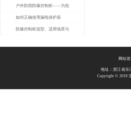
么办
户外防雨防爆控制柜——为危
险环境打造的电气控制解决方
如何正确使用漏电保护器
案
防爆控制柜选型、适用场景与
定制要点说明
网站首
地址：浙江省乐
Copyright ©