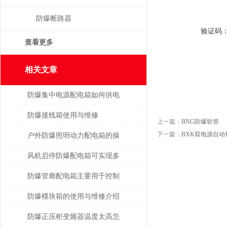
防爆断路器
验证码
查看更多
相关文章
防爆集中电源配电箱如何供电
防爆接线箱使用与维修
上一篇：
BNG防爆软管
下一篇：
BXK双电源自
户外防爆照明动力配电箱的操
作要领分析
风机启停防爆配电箱可实现多
种功能
防爆管廊配电箱主要用于控制
和分配管廊内的电力资源
防爆模块箱的使用与维修介绍
防爆正压柜变频器温度太高怎