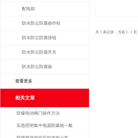
配电箱
防水防尘防腐操作柱
共 1 条记录，当前 1 / 
防水防尘防腐按钮
防水防尘防腐开关
防水防尘防腐箱
查看更多
相关文章
防爆电动阀门操作方法
应急照明集中电源防爆箱一般
有复合型和隔爆型两种结构
防爆模块箱你应知道的小常