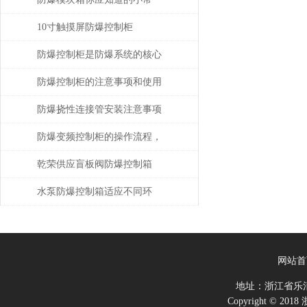
识！
10寸触摸屏防爆控制柜
防爆控制柜是防爆系统的核心
部分
防爆控制柜的注意事项和使用
维修
防爆挠性连接管安装注意事项
防爆变频控制柜的操作流程，
收藏起来慢慢看
乾荣供应盲板阀防爆控制箱
水泵防爆控制箱适应不同环
境，保障安全运行
网站首
地址：浙江省乐
Copyright ©