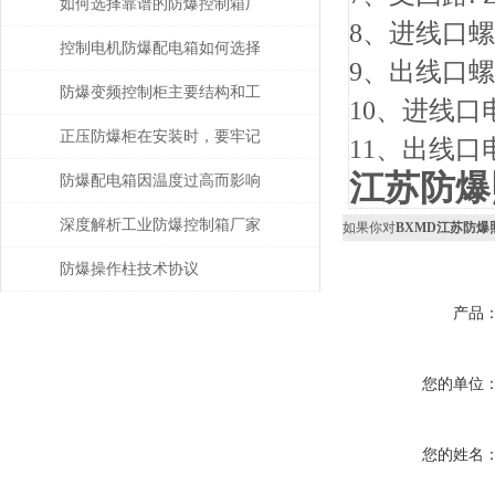
的防水防尘性能
如何选择靠谱的防爆控制箱厂
8、进线口螺纹:
家？
控制电机防爆配电箱如何选择
9、出线口螺纹: 
合适的保护模式
防爆变频控制柜主要结构和工
10、进线口电
作原理
正压防爆柜在安装时，要牢记
11、出线口电
江苏防爆
以下5点！
防爆配电箱因温度过高而影响
使用寿命
深度解析工业防爆控制箱厂家
如果你对
BXMD江苏防爆
的核心技术指标与选型策略
防爆操作柱技术协议
产品
您的单位
您的姓名