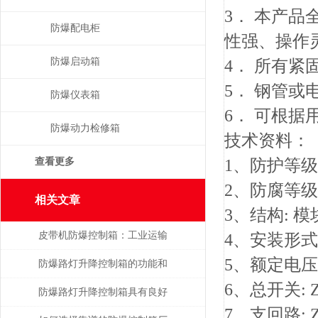
3． 本产
防爆配电柜
性强、操作
防爆启动箱
4． 所有紧
5． 钢管或
防爆仪表箱
6． 可根据
防爆动力检修箱
技术资料：
查看更多
1、防护等级: I
2、防腐等级:
相关文章
3、结构: 
皮带机防爆控制箱：工业运输
4、安装形式
5、额定电压: 
的智能安全管家
防爆路灯升降控制箱的功能和
6、总开关: 
优势解析
防爆路灯升降控制箱具有良好
7、支回路: 