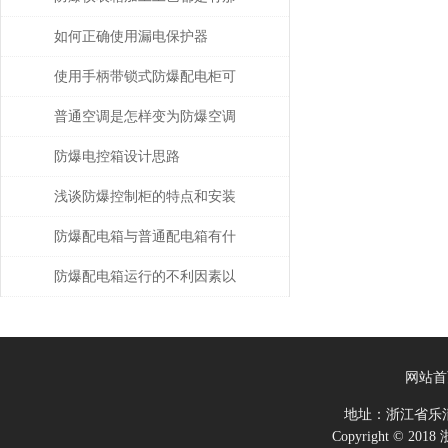
些
如何正确使用漏电保护器
使用手柄带锁式防爆配电柜可
保障安全，提高效率
普通空调是怎样变为防爆空调
的？
防爆电控箱设计思路
浅谈防爆控制柜的特点和安装
标准
防爆配电箱与普通配电箱有什
么区别
防爆配电箱运行的不利因素以
及应对策略
网站首
地址：浙江省乐
Copyright ©