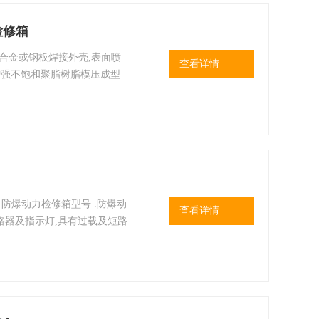
检修箱
铝合金或钢板焊接外壳,表面喷
查看详情
增强不饱和聚脂树脂模压成型
 防爆动力检修箱型号 .防爆动
查看详情
路器及指示灯,具有过载及短路
4.采用模块结构,各种回路可