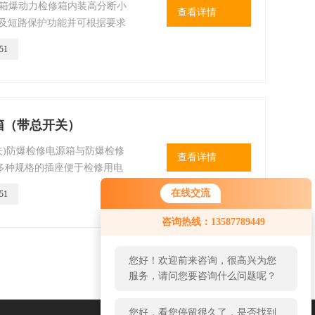
修箱爆动力检修箱内装高分断小
查看详情
载及短路保护功能并可根据要求
51
修箱（带总开关）
总开关)防爆检修电源箱与防爆检修
查看详情
多种规格的插座便于检修用电
在线交流
51
您好！欢迎前来咨询，很高兴为您
咨询热线：13587789449
服务，请问您要咨询什么问题呢？
您好，看您停留很久了，是否找到
了需求产品，您可以直接在线与我
联系！