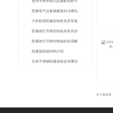
介绍
使用手柄带锁式防爆配电柜可
保障安全，提高效率
防爆电气设备隔爆面的冷磷化
处理
户外防雨防爆控制柜有异常噪
音，应该怎么处理？
防爆路灯升降控制箱具有良好
的防水防尘性能
防爆路灯升降控制箱的实用解
析
防爆接线箱结构介绍
安装不锈钢防爆按钮盒有哪些
操作？
共 9 条记录