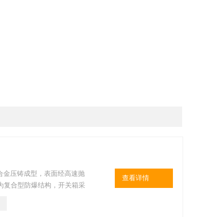
合金压铸成型，表面经高速抛
查看详情
品为复合型防爆结构，开关箱采
构； 3． 采用模块化设计，
小型漏电断路器或塑壳式漏电断