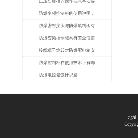
科技产品
正压防爆柜的操作注意事项要
牢记，注意自身操作安全!
防爆变频控制柜的使用说明，
就差你没看过了
防爆密封接头与防爆填料函有
什么区别
防爆变频控制柜具有安全便捷
的优点
接线端子烧毁对防爆配电箱安
全有何影响？
防爆控制柜在使用技术上有哪
些要求呢？来跟小编一起看看
防爆电控箱设计思路
吧！
地址
Copy