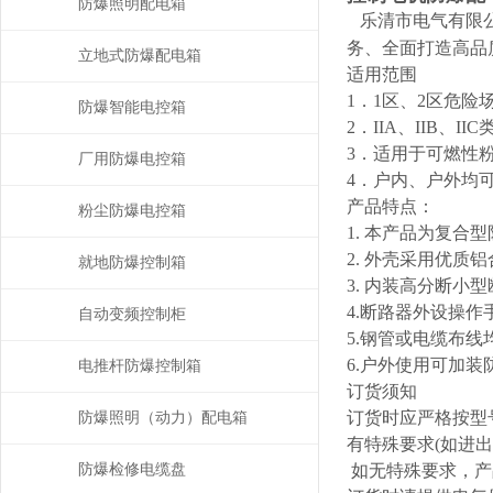
防爆照明配电箱
乐清市电气有限
务、全面打造高品
立地式防爆配电箱
适用范围
1．1区、2区危险
防爆智能电控箱
2．IIA、IIB、
3．适用于可燃性
厂用防爆电控箱
4．户内、户外均
产品特点：
粉尘防爆电控箱
1. 本产品为复
2. 外壳采用优
就地防爆控制箱
3. 内装高分断
4.断路器外设操
自动变频控制柜
5.钢管或电缆布线
6.户外使用可加
电推杆防爆控制箱
订货须知
订货时应严格按型
防爆照明（动力）配电箱
有特殊要求(如进
防爆检修电缆盘
如无特殊要求，产