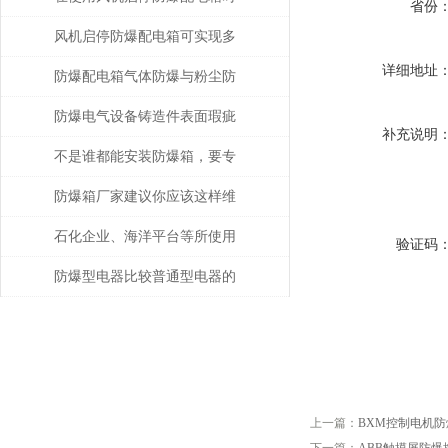
省份
的注意事项
风机启停防爆配电箱可实现多
详细地址
种功能
防爆配电箱气体防爆与粉尘防
爆的差别
防爆电气设备铸造件表面瑕疵
补充说明
修复
不是谁都能安装防爆箱，要专
业人士才行
防爆箱厂家建议你应该这样维
护防爆类产品！
石化企业、海洋平台等所使用
验证码
的防爆电气设备注意事项
防爆型电器比较普通型电器的
优势
上一篇：
BXM控制电机