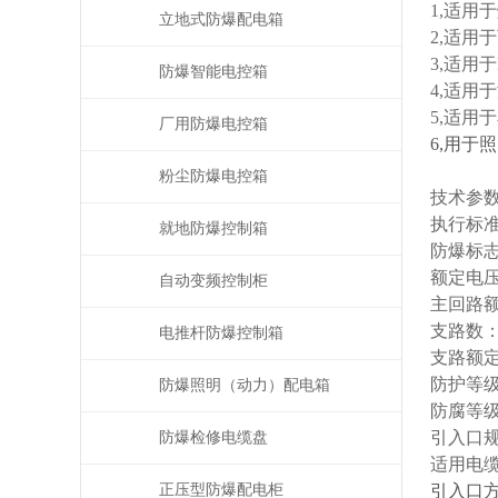
1,适用
立地式防爆配电箱
2,适用
3,适用于
防爆智能电控箱
4,适用
5,适
厂用防爆电控箱
6,用于
粉尘防爆电控箱
技术参
执行标准：G
就地防爆控制箱
防爆标志：E
额定电压：
自动变频控制柜
主回路额
支路数：
电推杆防爆控制箱
支路额定电
防护等级：
防爆照明（动力）配电箱
防腐等级
引入口规格
防爆检修电缆盘
适用电缆
正压型防爆配电柜
引入口