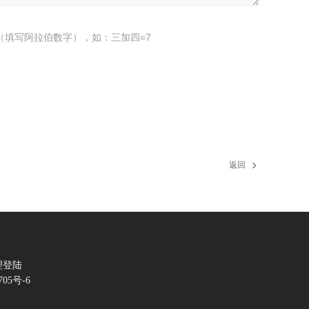
（填写阿拉伯数字），如：三加四=7
返回
理登陆
705号-6