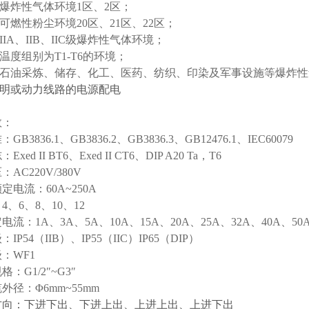
于爆炸性气体环境1区、2区；
于可燃性粉尘环境20区、21区、22区；
IIA、IIB、IIC级爆炸性气体环境；
于温度组别为T1-T6的环境；
用于石油采炼、储存、化工、医药、纺织、印染及军事设施等爆炸
照明或动力线路的电源配电
数：
B3836.1、GB3836.2、GB3836.3、GB12476.1、IEC60079
xed II BT6、Exed II CT6、DIP A20 Ta，T6
AC220V/380V
定电流：60A~250A
4、6、8、10、12
流：1A、3A、5A、10A、15A、20A、25A、32A、40A、50A
IP54（IIB）、IP55（IIC）IP65（DIP）
：WF1
：G1/2″~G3″
外径：Φ6mm~55mm
方向：下进下出、下进上出、上进上出、上进下出