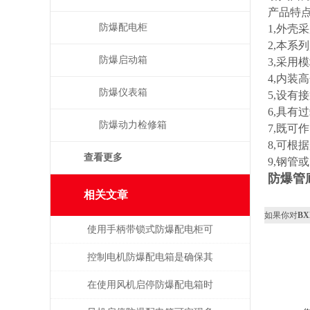
产品特
防爆配电柜
1,外
2,本
防爆启动箱
3,采用
4,内
防爆仪表箱
5,设有
6,具
防爆动力检修箱
7,既
8,可根
查看更多
9,钢管
防爆管
相关文章
如果你对
B
使用手柄带锁式防爆配电柜可
保障安全，提高效率
控制电机防爆配电箱是确保其
安全可靠地运行的关键
在使用风机启停防爆配电箱时