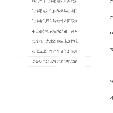
的注意事项
风机启停防爆配电箱可实现多
种功能
防爆配电箱气体防爆与粉尘防
爆的差别
防爆电气设备铸造件表面瑕疵
修复
不是谁都能安装防爆箱，要专
业人士才行
防爆箱厂家建议你应该这样维
护防爆类产品！
石化企业、海洋平台等所使用
的防爆电气设备注意事项
防爆型电器比较普通型电器的
优势