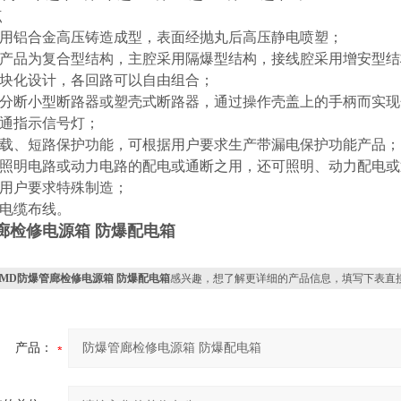
点
壳采用铝合金高压铸造成型，表面经抛丸后高压静电喷塑；
系列产品为复合型结构，主腔采用隔爆型结构，接线腔采用增安型
模块化设计，各回路可以自由组合；
装高分断小型断路器或塑壳式断路器，通过操作壳盖上的手柄而实
接通指示信号灯；
有过载、短路保护功能，可根据用户要求生产带漏电保护功能产品；
可作照明电路或动力电路的配电或通断之用，还可照明、动力配电
据用户要求特殊制造；
或电缆布线。
廊检修电源箱 防爆配电箱
XMD防爆管廊检修电源箱 防爆配电箱
感兴趣，想了解更详细的产品信息，填写下表直
产品：