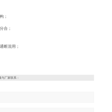
结构；
现分合；
或通断混用；
接与厂家联系：