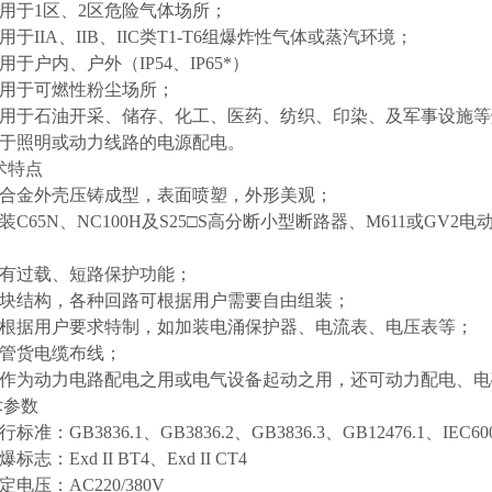
用于1区、2区危险气体场所；
于IIA、IIB、IIC类T1-T6组爆炸性气体或蒸汽环境；
于户内、户外（IP54、IP65*）
用于可燃性粉尘场所；
用于石油开采、储存、化工、医药、纺织、印染、及军事设施等
于照明或动力线路的电源配电。
特点
合金外壳压铸成型，表面喷塑，外形美观；
C65N、NC100H及S25□S高分断小型断路器、M611或GV2
；
有过载、短路保护功能；
块结构，各种回路可根据用户需要自由组装；
根据用户要求特制，如加装电涌保护器、电流表、电压表等；
管货电缆布线；
作为动力电路配电之用或电气设备起动
之用，还可动力配电、电
参数
准：GB3836.1、GB3836.2、GB3836.3、GB12476.1、IEC60
志：Exd II BT4、Exd II CT4
电压：AC220/380V