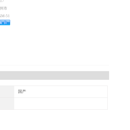
17
州市
XM-51
国产