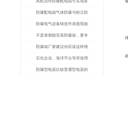
的注意事项
风机启停防爆配电箱可实现多
种功能
防爆配电箱气体防爆与粉尘防
爆的差别
防爆电气设备铸造件表面瑕疵
修复
不是谁都能安装防爆箱，要专
业人士才行
防爆箱厂家建议你应该这样维
护防爆类产品！
石化企业、海洋平台等所使用
的防爆电气设备注意事项
防爆型电器比较普通型电器的
优势