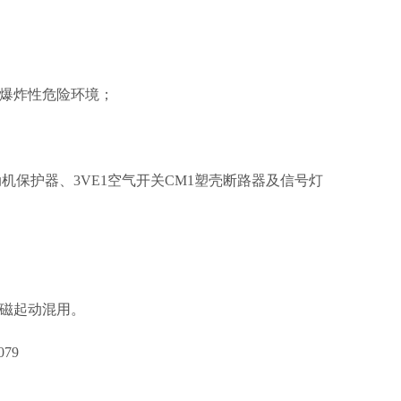
爆炸性危险环境；
电动机保护器、3VE1空气开关CM1塑壳断路器及信号灯
磁起动混用。
079