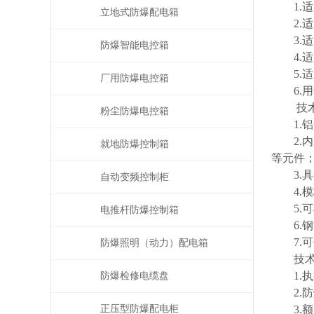
1.适
立地式防爆配电箱
2.适用
3.适用
防爆智能电控箱
4.适
5.适
厂用防爆电控箱
6.用
技术
粉尘防爆电控箱
1.铝
2.内装
就地防爆控制箱
等元件
3.具
自动变频控制柜
4.模
5.可
电推杆防爆控制箱
6.钢
7.可
防爆照明（动力）配电箱
技术
1.执行标
防爆检修电缆盘
2.防爆标
正压型防爆配电柜
3.额定