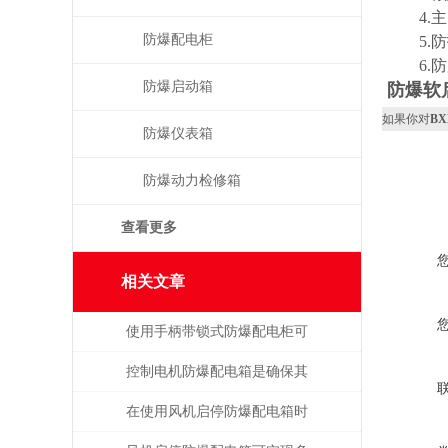
4.主回
防爆配电柜
5.防护等
6.防
防爆启动箱
防爆软
如果你对
B
防爆仪表箱
防爆动力检修箱
查看更多
相关文章
使用手柄带锁式防爆配电柜可
保障安全，提高效率
控制电机防爆配电箱是确保其
安全可靠地运行的关键
在使用风机启停防爆配电箱时