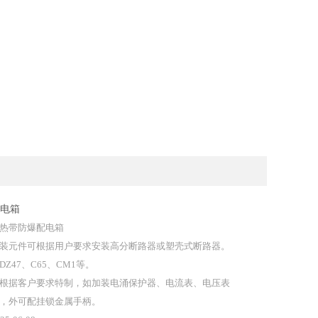
电箱
热带防爆配电箱
装元件可根据用户要求安装高分断路器或塑壳式断路器。
DZ47、C65、CM1等。
根据客户要求特制，如加装电涌保护器、电流表、电压表
，外可配挂锁金属手柄。