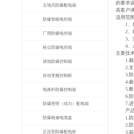
的要求
立地式防爆配电箱
高客户
适用范
防爆智能电控箱
1、爆
2、爆
厂用防爆电控箱
3、温度
4、户
粉尘防爆电控箱
主要技
1.额定
就地防爆控制箱
2.支路
3.防爆标志
自动变频控制柜
4.极数：
5.断路器
电推杆防爆控制箱
6.防护
7.进出线
防爆照明（动力）配电箱
产品
1.防
防爆检修电缆盘
2.防
正压型防爆配电柜
3.箱