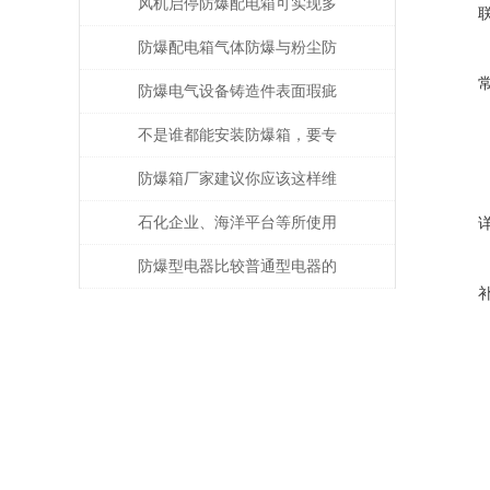
的注意事项
风机启停防爆配电箱可实现多
种功能
防爆配电箱气体防爆与粉尘防
爆的差别
防爆电气设备铸造件表面瑕疵
修复
不是谁都能安装防爆箱，要专
业人士才行
防爆箱厂家建议你应该这样维
护防爆类产品！
石化企业、海洋平台等所使用
的防爆电气设备注意事项
防爆型电器比较普通型电器的
优势