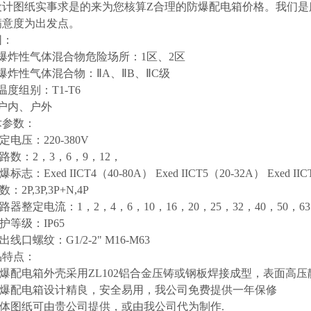
设计图纸实事求是的来为您核算Z合理的防爆配电箱价格。我们是
满意度为出发点。
围：
炸性气体混合物危险场所：1区、2区
炸性气体混合物：ⅡA、ⅡB、ⅡC级
组别：T1-T6
内、户外
术参数：
电压：220-380V
数：2，3，6，9，12，
：Exed IICT4（40-80A） Exed IICT5（20-32A） Exed IICT
2P,3P,3P+N,4P
整定电流：1，2，4，6，10，16，20，25，32，40，50，63，
等级：IP65
口螺纹：G1/2-2" M16-M63
特点：
爆配电箱外壳采用ZL102铝合金压铸或钢板焊接成型，表面高
爆配电箱设计精良，安全易用，我公司免费提供一年保修
体图纸可由贵公司提供，或由我公司代为制作.