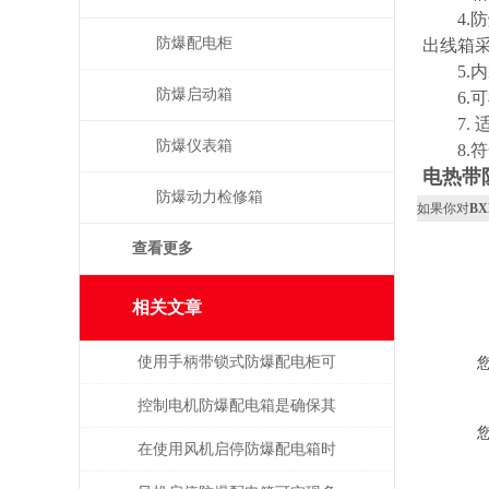
4.防
防爆配电柜
出线箱采
5.内装
防爆启动箱
6.可
7. 
防爆仪表箱
8.符合G
电热带
防爆动力检修箱
如果你对
B
查看更多
相关文章
使用手柄带锁式防爆配电柜可
保障安全，提高效率
控制电机防爆配电箱是确保其
安全可靠地运行的关键
在使用风机启停防爆配电箱时