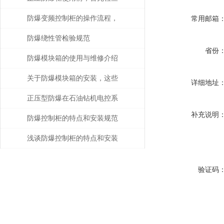
主腔的密封性能
防爆变频控制柜的操作流程，
常用邮箱
收藏起来慢慢看
防爆绕性管检验规范
省份
防爆模块箱的使用与维修介绍
关于防爆模块箱的安装，这些
详细地址
内容你一定要知道
正压型防爆在石油钻机电控系
补充说明
统中的应用
防爆控制柜的特点和安装规范
介绍
浅谈防爆控制柜的特点和安装
标准
验证码