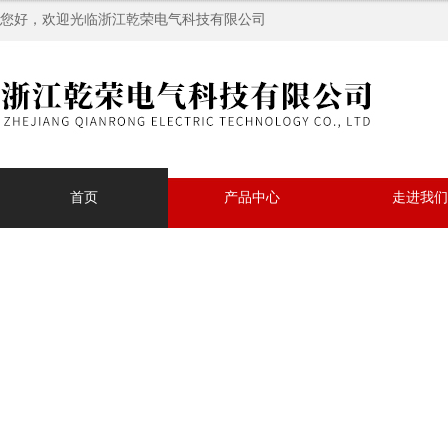
您好，欢迎光临浙江乾荣电气科技有限公司
首页
产品中心
走进我们