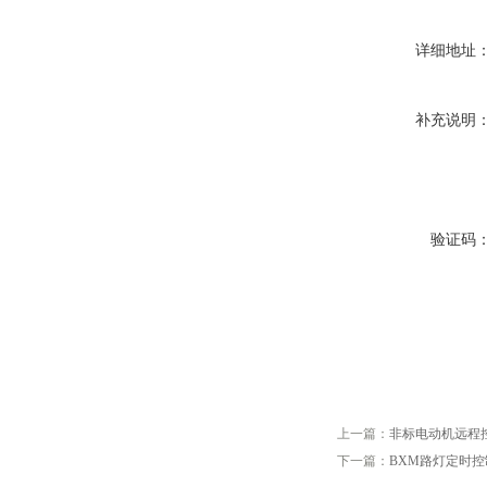
详细地址
补充说明
验证码
上一篇：
非标电动机远程
下一篇：
BXM路灯定时