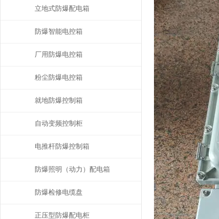
立地式防爆配电箱
防爆智能电控箱
厂用防爆电控箱
粉尘防爆电控箱
就地防爆控制箱
自动变频控制柜
电推杆防爆控制箱
防爆照明（动力）配电箱
防爆检修电缆盘
正压型防爆配电柜