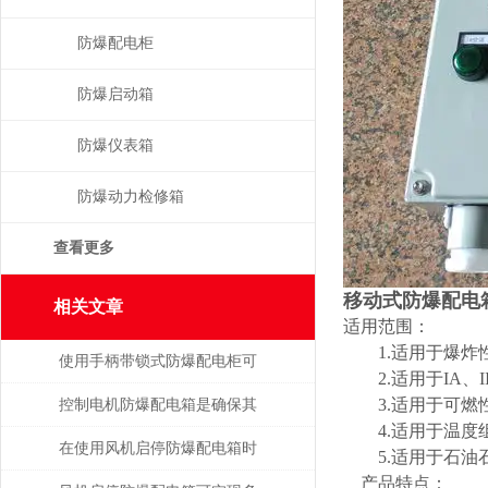
防爆配电柜
防爆启动箱
防爆仪表箱
防爆动力检修箱
查看更多
移动式防爆配电
相关文章
适用范围：
1.适用于爆炸性
使用手柄带锁式防爆配电柜可
2.适用于IA、I
保障安全，提高效率
3.适用于可燃性粉
控制电机防爆配电箱是确保其
4.适用于温度组别
安全可靠地运行的关键
在使用风机启停防爆配电箱时
5.适用于石油石
产品特点：