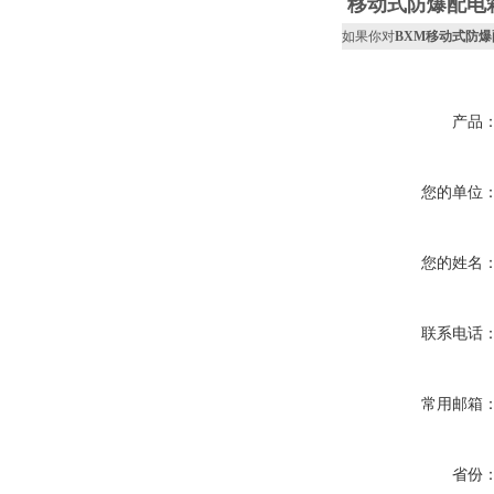
移动式防爆配电
如果你对
BXM移动式防爆
产品
您的单位
您的姓名
联系电话
常用邮箱
省份