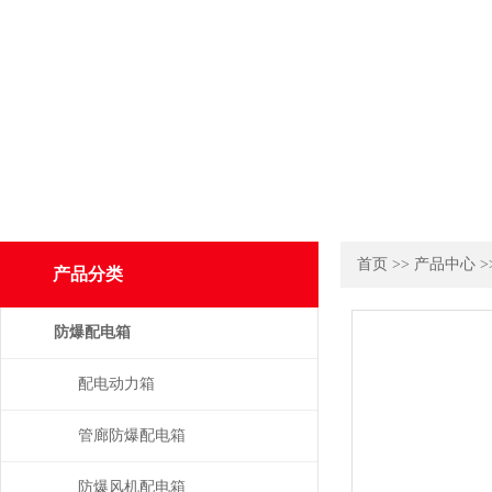
首页
>>
产品中心
>
产品分类
防爆配电箱
配电动力箱
管廊防爆配电箱
防爆风机配电箱