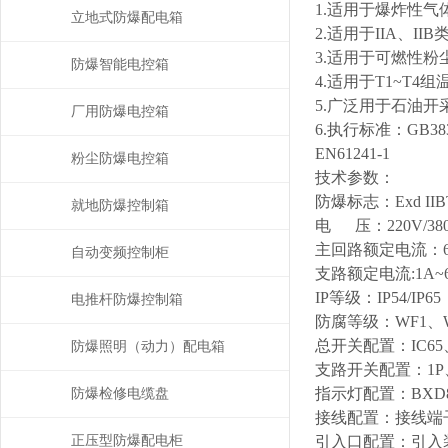
1.适用于爆炸性气
立地式防爆配电箱
2.适用于IIA、I
3.适用于可燃性粉
防爆智能电控箱
4.适用于T1~T4
5.广泛用于石油
厂用防爆电控箱
6.执行标准：GB3836.
EN61241-1
粉尘防爆电控箱
技术参数：
防爆标志：Exd IIBT
就地防爆控制箱
电 压：220V/38
主回路额定电流：63
自动变频控制柜
支路额定电流:1A~6
IP等级：IP54/IP65
电推杆防爆控制箱
防腐等级：WF1、
总开关配置：IC65
防爆照明（动力）配电箱
支路开关配置：1P
指示灯配置：BXD
防爆检修电缆盘
接线配置：接线端
正压型防爆配电柜
引入口配置：引入装