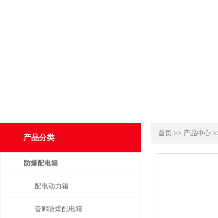
首页
>>
产品中心
>
产品分类
防爆配电箱
配电动力箱
管廊防爆配电箱