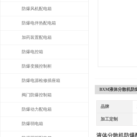
防爆风机配电箱
防爆电伴热配电箱
加药装置配电箱
防爆电控箱
防爆变频控制柜
防爆电源检修插座箱
BXM液体分散机防
阀门防爆控制箱
品牌
防爆动力配电箱
加工定制
防爆弱电箱
液体分散机防爆