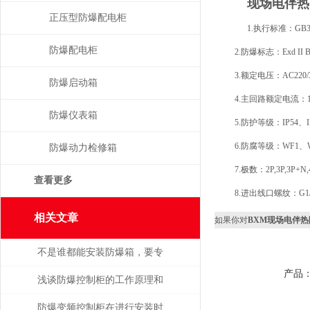
现场电伴热
正压型防爆配电柜
1.执行标准：GB3836.
防爆配电柜
2.防爆标志：Exd II BT
3.额定电压：AC220/
防爆启动箱
4.主回路额定电流：1A
防爆仪表箱
5.防护等级：IP54、IP
6.防腐等级：WF1、
防爆动力检修箱
7.极数：2P,3P,3P+N,
查看更多
8.进出线口螺纹：G1/2-
相关文章
如果你对
BXM现场电伴
不是谁都能安装防爆箱，要专
产品
业人士才行
浅谈防爆控制柜的工作原理和
优点
防爆变频控制柜在进行安装时