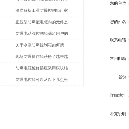
您的单位
需格外注意以下几点
深度解析工业防爆控制箱厂家
的核心技术指标与选型策略
您的姓名
正压型防爆配电柜内的元件是
如何安装的
防爆电动阀控制箱满足用户的
联系电话
技术要求
关于水泵防爆控制箱如何接
线，一起来探讨一下！
现场防爆操作箱获得了越来越
常用邮箱
广泛的应用
防爆电源检修插座采用模块结
省份
构，各种回路可根据需要自由
防爆电控箱可以从以下几点检
组装
查是否老化
详细地址
补充说明