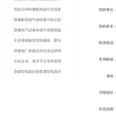
的注意事项
风机启停防爆配电箱可实现多
您的单位
种功能
防爆配电箱气体防爆与粉尘防
您的姓名
爆的差别
防爆电气设备铸造件表面瑕疵
修复
不是谁都能安装防爆箱，要专
联系电话
业人士才行
防爆箱厂家建议你应该这样维
常用邮箱
护防爆类产品！
石化企业、海洋平台等所使用
的防爆电气设备注意事项
防爆型电器比较普通型电器的
省份
优势
详细地址
补充说明