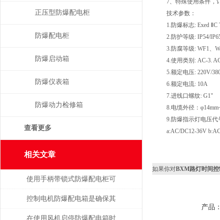
7、特殊使用条件，订
正压型防爆配电柜
技术参数：
1.防爆标志: Exed ⅡC T6/D
防爆配电柜
2.防护等级: IP54/IP6
3.防腐等级: WF1、W
防爆启动箱
4.使用类别: AC-3. AC
5.额定电压: 220V/38
防爆仪表箱
6.额定电流: 10A
7.进线口螺纹: G1"
防爆动力检修箱
8.电缆外径：φ14mm~
9.防爆指示灯电压代号
查看更多
a:AC/DC12-36V b:AC/D
相关文章
如果你对
BXM路灯时间
使用手柄带锁式防爆配电柜可
保障安全，提高效率
控制电机防爆配电箱是确保其
产品
安全可靠地运行的关键
在使用风机启停防爆配电箱时