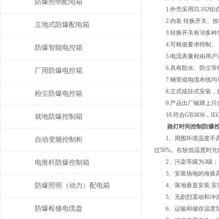
防爆照明配电箱
1.外壳采用ZL102
2.内装 转换开关、按
立地式防爆配电箱
3.转换开关有30多种
4.可根据要求特制。
防爆智能电控箱
5.电流表量程由用户
6.具有防水、防尘等
厂用防爆电控箱
7.钢管或电缆布线均
8.立式或挂式安装，
粉尘防爆电控箱
9.产品出厂铭牌上只
10.符合GB3836，IE
就地防爆控制箱
路灯时间控制防爆
1、周围环境温度不高于+
自动变频控制柜
过50%。在较低温度时
2、污染等级为3级；
电推杆防爆控制箱
3、安装场地的海拔高度
防爆照明（动力）配电箱
4、落地垂直安装.安
5、无剧烈震动和冲击
防爆检修电缆盘
6、运输和储存温度范围在