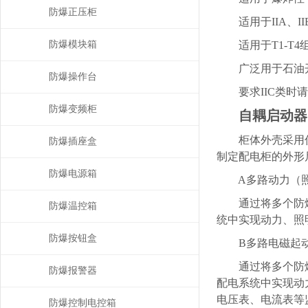
防爆正压柜
适用于IIA、II
防爆模块箱
适用于T1-T4
广泛用于石油开采
防爆操作台
要求IIC类时请
防爆变频柜
自耦启动器
柜体外壳采用优质
防爆插座盒
制定配电柜的外形
防爆电源箱
A多路动力（照
通过将多个防爆断
防爆温控箱
统中实现动力、照
防爆按钮盒
B多路电磁起动
通过将多个防爆电
防爆报警器
配电系统中实现动
电压表、电流表等
防爆控制电控箱