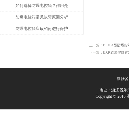
护工作
如何选择防爆电控箱？作用是
什么？
防爆电控箱常见故障原因分析
及解决方法！
防爆电控箱应该如何进行保护
呢？
上一篇：
BLJCA型防爆
下一篇：
BXK管道焊缝
网站首
地址：浙江省乐
Copyright ©