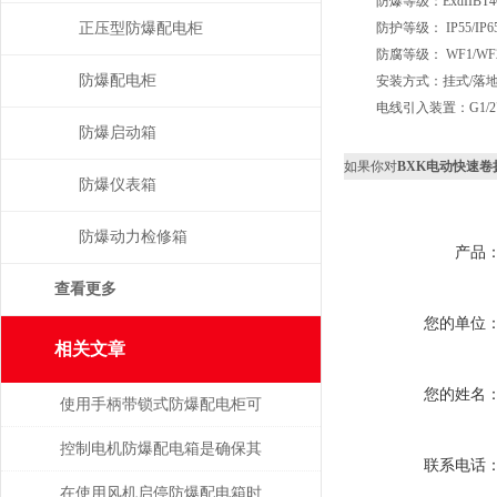
防爆等级：ExdIIBT4Gb/E
正压型防爆配电柜
防护等级： IP55/IP6
防腐等级： WF1/WF
防爆配电柜
安装方式：挂式/落地
电线引入装置：G1/2
防爆启动箱
如果你对
BXK电动快速
防爆仪表箱
防爆动力检修箱
产品
查看更多
您的单位
相关文章
您的姓名
使用手柄带锁式防爆配电柜可
保障安全，提高效率
控制电机防爆配电箱是确保其
联系电话
安全可靠地运行的关键
在使用风机启停防爆配电箱时