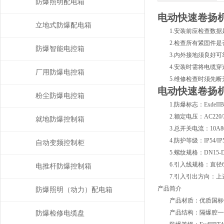
防爆照明配电箱
电动快速卷扬
立地式防爆配电箱
1.安装前应检查数据
2.检查所有紧固件是
防爆智能电控箱
3.内外接地须良好可
4.安装时需将电缆穿
厂用防爆电控箱
5.维修检查时须先断
电动快速卷扬
粉尘防爆电控箱
1.防爆标志：ExdeIIBT4/T5
2.额定电压：AC220/380
就地防爆控制箱
3.总开关电流：10A80
4.防护等级：IP54/IP55
自动变频控制柜
5.螺纹规格：DN15-DN1
6.引入线规格：直径6mm
电推杆防爆控制箱
7.引入引出方向：上进
产品简介
防爆照明（动力）配电箱
产品材质：优质国标
产品结构：隔爆腔一体
防爆检修电缆盘