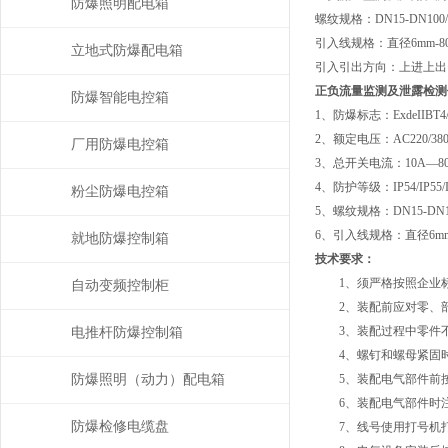
防爆照明配电箱
螺纹规格：DN15-DN100/
引入线规格：直径6mm-8
立地式防爆配电箱
引入引出方向：上进上出
正负流量监测及泄露检测
防爆智能电控箱
1、防爆标志：ExdeIIBT4/T5
2、额定电压：AC220/380V
厂用防爆电控箱
3、总开关电流：10A—8
4、防护等级：IP54/IP55/
粉尘防爆电控箱
5、螺纹规格：DN15-DN10
6、引入线规格：直径6mm
就地防爆控制箱
技术要求：
1、须严格按照企业标准QB
自动变频控制柜
2、装配前应对零、部
3、装配过程中零件不
电推杆防爆控制箱
4、螺钉和螺母紧固时
防爆照明（动力）配电箱
5、装配电气部件前按要
6、装配电气部件时注
防爆检修电缆盘
7、线号使用打号机打