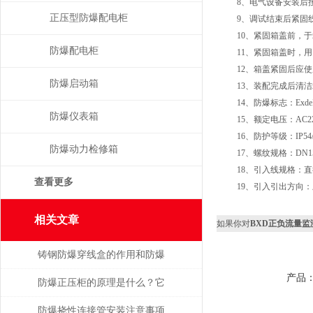
8、电气设备安装后按
正压型防爆配电柜
9、调试结束后紧固线束
10、紧固箱盖前，于箱体
防爆配电柜
11、紧固箱盖时，用1
12、箱盖紧固后应使用
防爆启动箱
13、装配完成后清洁
14、防爆标志：ExdeIIBT4/
防爆仪表箱
15、额定电压：AC220/3
16、防护等级：IP54/IP
防爆动力检修箱
17、螺纹规格：DN15-DN
18、引入线规格：直径6
查看更多
19、引入引出方向：
相关文章
如果你对
BXD正负流量
铸钢防爆穿线盒的作用和防爆
产品
相关功能
防爆正压柜的原理是什么？它
具备哪些优点？
防爆挠性连接管安装注意事项