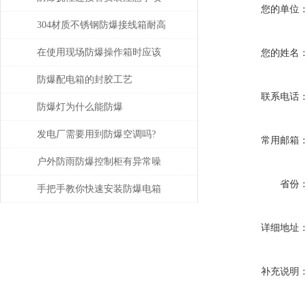
您的单位
304材质不锈钢防爆接线箱耐高
温多少
在使用现场防爆操作箱时应该
您的姓名
注意什么事项呢？
防爆配电箱的封胶工艺
联系电话
防爆灯为什么能防爆
发电厂需要用到防爆空调吗?
常用邮箱
户外防雨防爆控制柜有异常噪
省份
音，应该怎么处理？
手把手教你快速安装防爆电箱
详细地址
补充说明