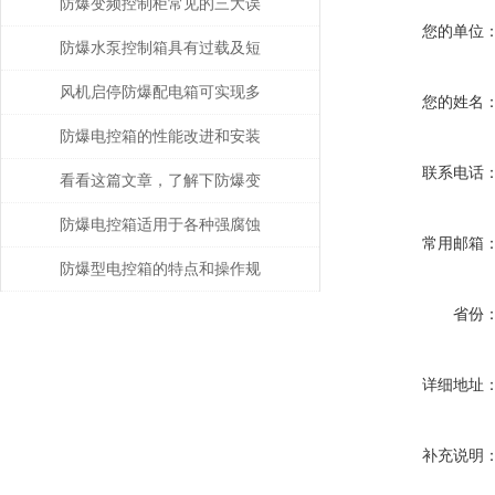
防爆变频控制柜常见的三大误
您的单位
区该如何应对？
防爆水泵控制箱具有过载及短
路保护功能
风机启停防爆配电箱可实现多
您的姓名
种功能
防爆电控箱的性能改进和安装
联系电话
介绍
看看这篇文章，了解下防爆变
频控制柜的检修方法
防爆电控箱适用于各种强腐蚀
常用邮箱
环境
防爆型电控箱的特点和操作规
程
省份
详细地址
补充说明