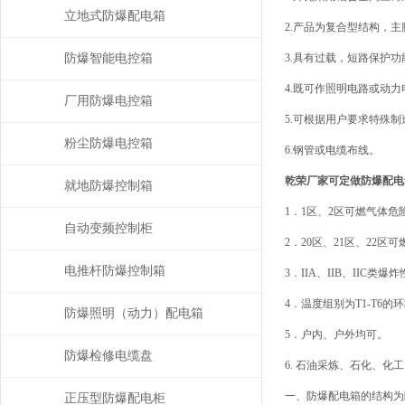
立地式防爆配电箱
2.产品为复合型结构，
防爆智能电控箱
3.具有过载，短路保护
4.既可作照明电路或动
厂用防爆电控箱
5.可根据用户要求特殊制
粉尘防爆电控箱
6.钢管或电缆布线。
乾荣厂家可定做防爆配电
就地防爆控制箱
1．1区、2区可燃气体危
自动变频控制柜
2．20区、21区、22区
电推杆防爆控制箱
3．IIA、IIB、IIC类
4．温度组别为T1-T6的
防爆照明（动力）配电箱
5．户内、户外均可。
防爆检修电缆盘
6. 石油采炼、石化、
一、防爆配电箱的结构为
正压型防爆配电柜