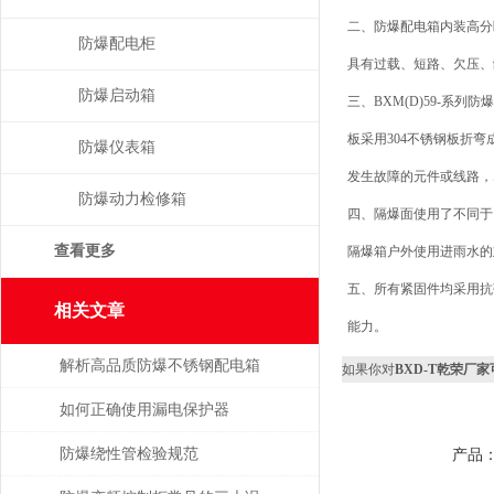
二、防爆配电箱内装高分
防爆配电柜
具有过载、短路、欠压、
防爆启动箱
三、BXM(D)59-系
板采用304不锈钢板折
防爆仪表箱
发生故障的元件或线路，
防爆动力检修箱
四、隔爆面使用了不同于
查看更多
隔爆箱户外使用进雨水的
五、所有紧固件均采用抗
相关文章
能力。
解析高品质防爆不锈钢配电箱
如果你对
BXD-T乾荣厂
的技术与应用
如何正确使用漏电保护器
防爆绕性管检验规范
产品