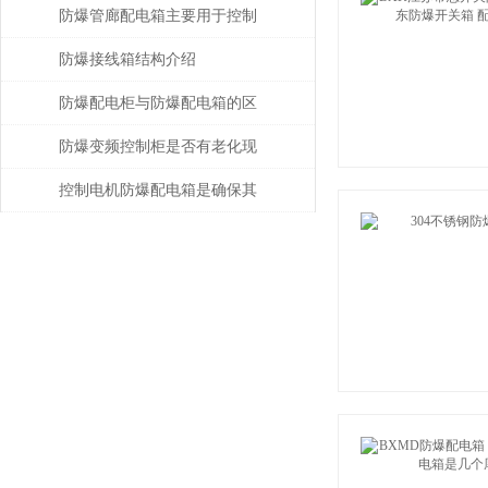
介绍
防爆管廊配电箱主要用于控制
和分配管廊内的电力资源
防爆接线箱结构介绍
防爆配电柜与防爆配电箱的区
别在那？
防爆变频控制柜是否有老化现
象？从这几点着手观察
控制电机防爆配电箱是确保其
安全可靠地运行的关键