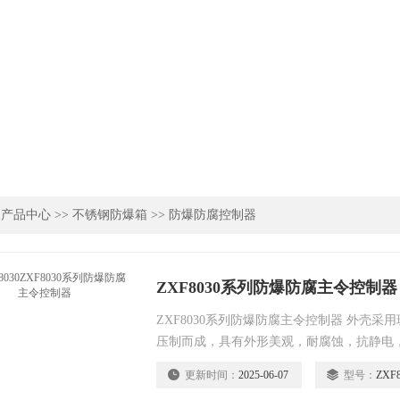
>
产品中心
>>
不锈钢防爆箱
>>
防爆防腐控制器
ZXF8030系列防爆防腐主令控制器
ZXF8030系列防爆防腐主令控制器 外壳
压制而成，具有外形美观，耐腐蚀，抗静电
性能； 产品为增安型外壳内装防爆元件； 
更新时间：
2025-06-07
型号：
ZXF8
关、电流表、电压表等，可按用户要求配装