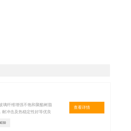
采用玻璃纤维增强不饱和聚酯树脂
查看详情
，耐冲击及热稳定性好等优良
内装指示灯、按钮、转换开
030
其他仪表；