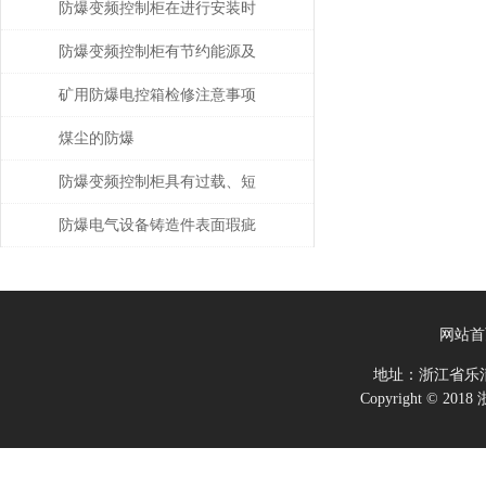
防爆变频控制柜在进行安装时
需格外注意以下几点
防爆变频控制柜有节约能源及
运行成本低等优势
矿用防爆电控箱检修注意事项
煤尘的防爆
防爆变频控制柜具有过载、短
路、缺相保护等功能
防爆电气设备铸造件表面瑕疵
修复
网站首
地址：浙江省乐
Copyright ©