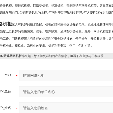
务器机柜、壁挂式机柜、网络型机柜、标准机柜、智能防护型室外机柜等。容量值在2U
钢化玻璃前门;·带圆形通风孔的上框;·可同时安装脚轮和支撑脚;·可方便拆卸的左右侧门
络机柜
应具有良好的技术性能。机柜的结构应根据设备的电气、机械性能和使用环
强度以及良好的电磁隔离、接地、噪声隔离、通风散热等性能。此外，网络机柜应具
地工作。网络机柜应具有良好的使用性和安全防护设施，便于操作、安装和维修，并
乎标准化、规格化、系列化的要求。机柜造型美观、适用、色彩协调。
HD2防爆网络机柜
感兴趣，想了解更详细的产品信息，填写下表直接与厂家联系：
产品：
您的单位：
您的姓名：