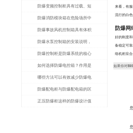
决？
防爆变频控制柜具有过载、短
来看，有服
流行的白色
路、缺相保护等功能
防爆消防模块箱在危险场所中
防爆网
的关键作用
防爆事故风机控制箱具有体积
好的刚度和
小，安装方便等特点
防爆水泵控制箱的安装说明，
备稳定可靠
知道的人少之又少！
防爆控制柜是防爆系统的核心
络机柜应合
部分
如何选择防爆电控箱？作用是
如果你对
B
什么？
哪些方法可以有效减少防爆电
控箱的故障呢？
防爆配电柜与防爆配电箱的区
别在那？
正压防爆柜这样的防爆设计值
得你拥有！