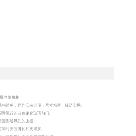
爆网络机柜
 结构简单，操作安装方便，尺寸精密，经济实用;
 国际流行的白色钢化玻璃前门;
 带圆形通风孔的上框;
 可同时安装脚轮和支撑脚;