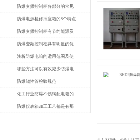
防爆变频控制柜各部分的常见
故障及主要原因
防爆电源检修插座箱的8个特点
介绍
防爆变频控制柜有节约能源及
运行成本低等优势
防爆变频控制柜具有明显的优
势
浅析防爆电箱的适用范围及使
用方法
哪些方法可以有效减少防爆电
控箱的故障呢？
防爆绕性管检验规范
化工行业防爆不锈钢配电箱的
安装实践
防爆仪表箱加工工艺都是有那
些
共 5 条记录，当前 1 / 