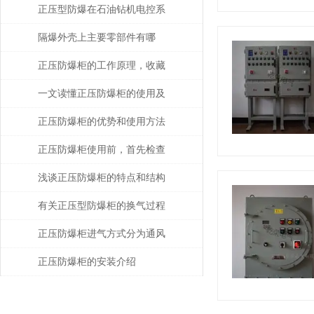
正压型防爆在石油钻机电控系
统中的应用
隔爆外壳上主要零部件有哪
些？分别有什么要求？
正压防爆柜的工作原理，收藏
起来慢慢看！
一文读懂正压防爆柜的使用及
其安装时的注意事项
正压防爆柜的优势和使用方法
介绍
正压防爆柜使用前，首先检查
主腔的密封性能
浅谈正压防爆柜的特点和结构
形式
有关正压型防爆柜的换气过程
介绍
正压防爆柜进气方式分为通风
型和补偿型
正压防爆柜的安装介绍