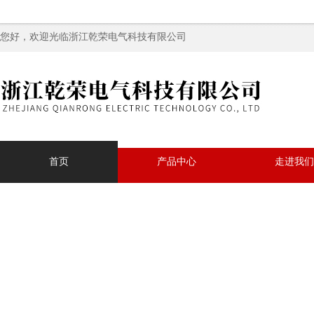
您好，欢迎光临浙江乾荣电气科技有限公司
首页
产品中心
走进我们