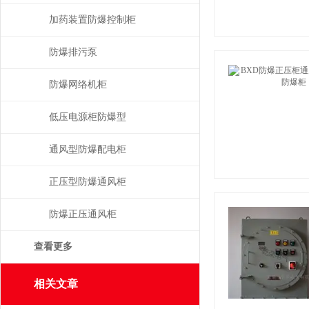
加药装置防爆控制柜
防爆排污泵
防爆网络机柜
低压电源柜防爆型
通风型防爆配电柜
正压型防爆通风柜
防爆正压通风柜
查看更多
相关文章