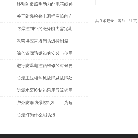
移动防爆照明动力配电箱线路
安装要求
关于防爆检修电源插座箱的产
共 3 条记录，当前 1 / 
品特点
防爆控制柜的绝缘能力需定期
进行检查
乾荣供应盲板阀防爆控制箱
综合管廊防爆箱的安装与使用
规范
进行防爆电控箱维修的时候要
注意什么呢?
防爆正压柜常见故障及故障处
理
防爆水泵控制箱采用导流管用
以保证控制箱内部得到充分吹
户外防雨防爆控制柜——为危
扫
险环境打造的电气控制解决方
防爆灯为什么能防爆
案