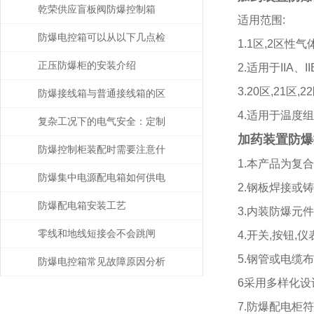
乾荣供应盲板阀防爆控制箱
适用范围:
防爆电控箱可以从以下几点检
1.1区,2区性气
查是否老化
正压防爆柜的安装介绍
2.适用于IIA、
3.20区,21区
防爆接线箱与普通接线箱的区
4.适用于温度组
别在哪?
复杂工况下的电气安全：定制
加药装置防爆
防爆接线箱优质厂家的解决方
防爆控制柜装配时需要注意什
1.本产品为复合
案
么呢？
防爆集中电源配电箱如何供电
2.钢板焊接或
防爆配电箱安装工艺
3.内装防爆元
零线和地线短接会不会跳闸
4.开关,按钮,
5.钢管或电缆布
防爆电控箱常见故障原因分析
6采用多样化设
及解决方法！
7.防爆配电柜符合gb