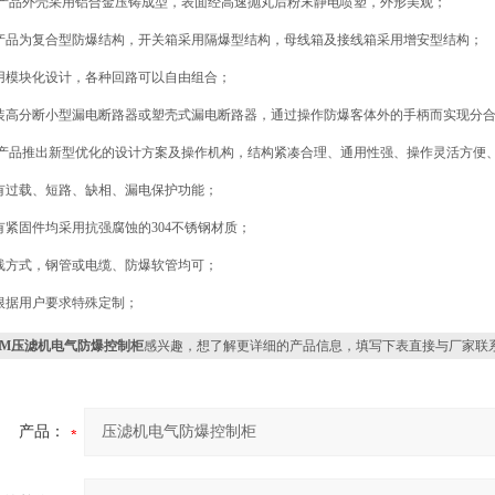
本产品外壳采用铝合金压铸成型，表面经高速抛丸后粉末静电喷塑，外形美观；
产品为复合型防爆结构，开关箱采用隔爆型结构，母线箱及接线箱采用增安型结构；
用模块化设计，各种回路可以自由组合；
装高分断小型漏电断路器或塑壳式漏电断路器，通过操作防爆客体外的手柄而实现分
本产品推出新型优化的设计方案及操作机构，结构紧凑合理、通用性强、操作灵活方便
有过载、短路、缺相、漏电保护功能；
有紧固件均采用抗强腐蚀的304不锈钢材质；
线方式，钢管或电缆、防爆软管均可；
根据用户要求特殊定制；
XM压滤机电气防爆控制柜
感兴趣，想了解更详细的产品信息，填写下表直接与厂家联
产品：