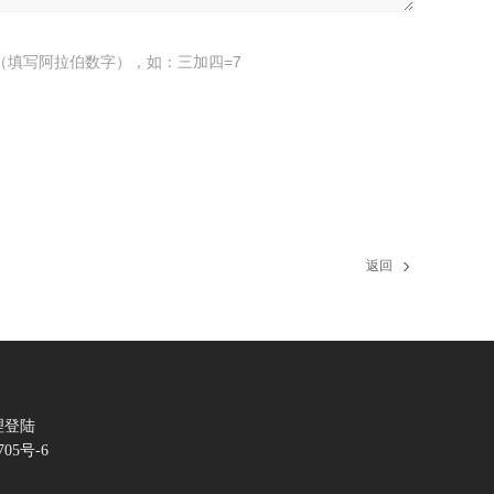
（填写阿拉伯数字），如：三加四=7
返回
理登陆
705号-6