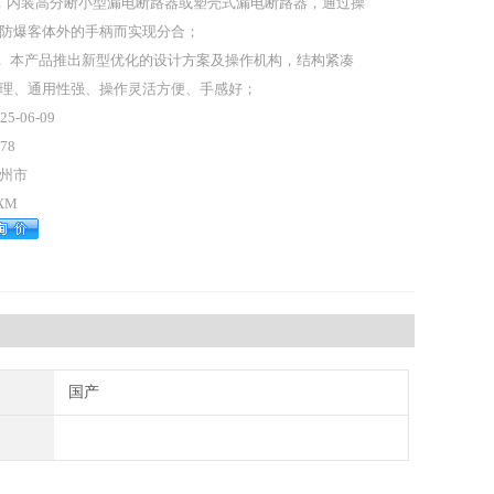
．内装高分断小型漏电断路器或塑壳式漏电断路器，通过操
防爆客体外的手柄而实现分合；
． 本产品推出新型优化的设计方案及操作机构，结构紧凑
理、通用性强、操作灵活方便、手感好；
25-06-09
78
州市
XM
国产