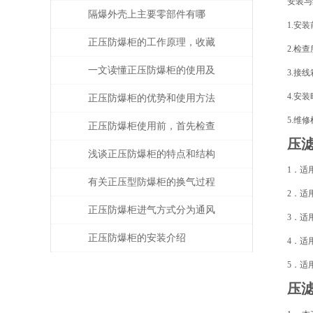
安装与
统中的应用
隔爆外壳上主要零部件有哪
1.安
些？分别有什么要求？
正压防爆柜的工作原理，收藏
2.检
起来慢慢看！
一文读懂正压防爆柜的使用及
3.接
4.安
其安装时的注意事项
正压防爆柜的优势和使用方法
5.维
介绍
正压防爆柜使用前，首先检查
压
主腔的密封性能
浅谈正压防爆柜的特点和结构
1．适
形式
有关正压型防爆柜的换气过程
2．适
介绍
正压防爆柜进气方式分为通风
3．适
型和补偿型
正压防爆柜的安装介绍
4．适
5．适
压