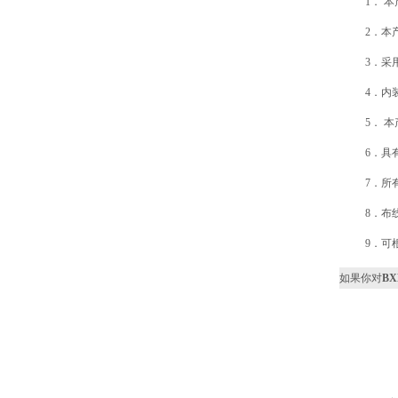
1． 
2．本
3．采
4．内
5． 
6．具
7．所
8．布
9．可
如果你对
B