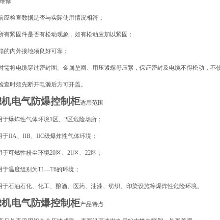
维修
装前应检查数据是否与实际使用情况相符；
查所有紧固件是否有松动现象，如有松动应加以紧固；
线箱的内外接地须良好可靠；
装时需将电缆穿过密封圈、金属垫圈、用压紧螺母压紧，保证密封及电缆不得松动，不
修检查时须先断开电源后方可开盖。
滤机电气防爆控制柜
适用范围
用于爆炸性气体环境1区、2区危险场所；
用于IIA、IIB、IIC级爆炸性气体环境；
用于可燃性粉尘环境20区、21区、22区；
用于温度组别为T1—T6的环境；
用于石油石化、化工、酿酒、医药、油漆、纺织、印染设施等爆炸性危险环境。
滤机电气防爆控制柜
产品特点