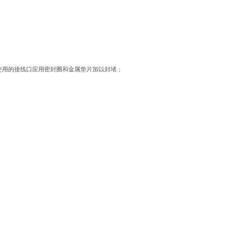
使用的接线口应用密封圈和金属垫片加以封堵；