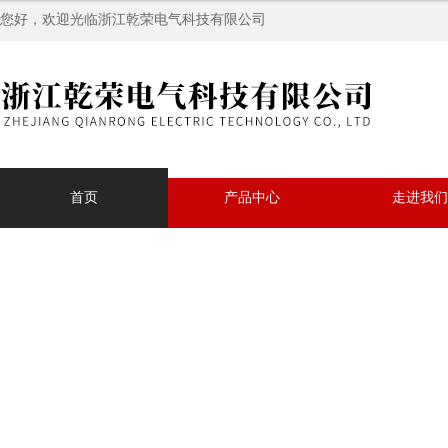
您好，欢迎光临浙江乾荣电气科技有限公司
首页
产品中心
走进我们