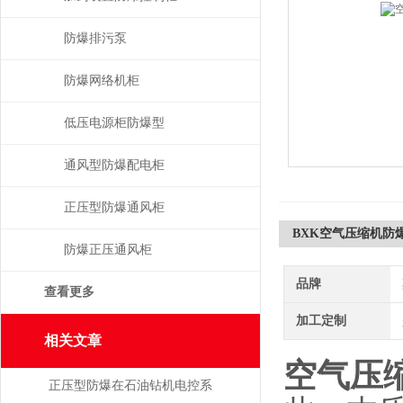
防爆排污泵
防爆网络机柜
低压电源柜防爆型
通风型防爆配电柜
正压型防爆通风柜
BXK空气压缩机防
防爆正压通风柜
品牌
查看更多
加工定制
相关文章
空气压
正压型防爆在石油钻机电控系