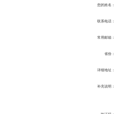
您的姓名
联系电话
常用邮箱
省份
详细地址
补充说明