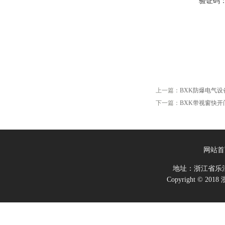
验证码
上一篇：
BXK防爆电气
下一篇：
BXK带视窗快
网站首
地址：浙江省乐
Copyright ©