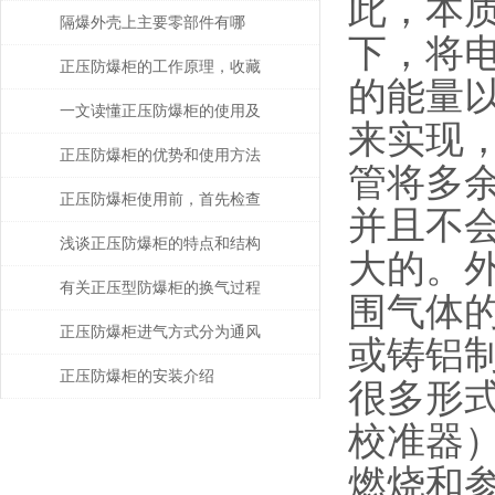
此，本
统中的应用
隔爆外壳上主要零部件有哪
下，将
些？分别有什么要求？
正压防爆柜的工作原理，收藏
的能量
起来慢慢看！
一文读懂正压防爆柜的使用及
来实现
其安装时的注意事项
正压防爆柜的优势和使用方法
管将多
介绍
正压防爆柜使用前，首先检查
并且不
主腔的密封性能
浅谈正压防爆柜的特点和结构
大的。
形式
有关正压型防爆柜的换气过程
围气体
介绍
正压防爆柜进气方式分为通风
或铸铝
型和补偿型
正压防爆柜的安装介绍
很多形
校准器
燃烧和