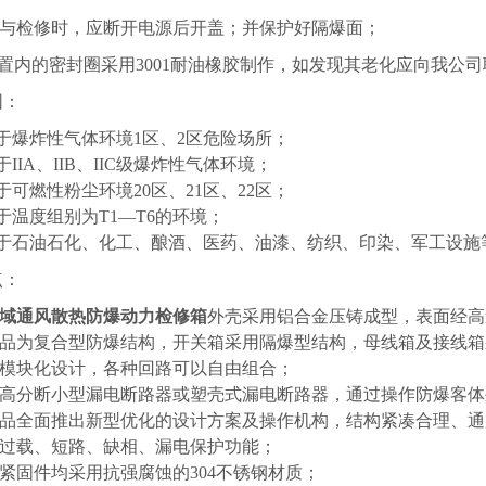
维修与检修时，应断开电源后开盖；并保护好隔爆面；
装置内的密封圈采用3001耐油橡胶制作，如发现其老化应向我
围：
于爆炸性气体环境1区、2区危险场所；
于IIA、IIB、IIC级爆炸性气体环境；
于可燃性粉尘环境20区、21区、22区；
于温度组别为T1—T6的环境；
用于石油石化、化工、酿酒、医药、油漆、纺织、印染、军工设施
点：
域通风散热防爆动力检修箱
外壳采用铝合金压铸成型，表面经高
本产品为复合型防爆结构，开关箱采用隔爆型结构，母线箱及接线
用模块化设计，各种回路可以自由组合；
内装高分断小型漏电断路器或塑壳式漏电断路器，通过操作防爆客
本产品全面推出新型优化的设计方案及操作机构，结构紧凑合理、
有过载、短路、缺相、漏电保护功能；
有紧固件均采用抗强腐蚀的304不锈钢材质；