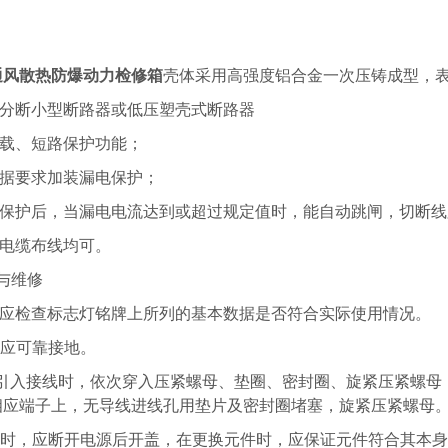
通风散热防爆动力检修箱
壳体采用高强度铝合金一次压铸成型，
高分断小型断路器或低压塑壳式断路器
过载、短路保护功能；
根据要求加装漏电保护；
漏电保护后，当漏电电流达到或超过规定值时，能自动跳闸，切断
或电缆布线均可。
与维修
装前应检查标志灯铭牌上所列的基本数据是否符合实际使用情况。
器应可靠接地。
缆引入接线时，依次穿入压紧螺母、垫圈、密封圈、旋紧压紧螺母
相应端子上，无导线进线孔用垫片及密封圈堵塞，旋紧压紧螺母
维修时，应断开电源后开盖，在更换元件时，应保证元件符合其本