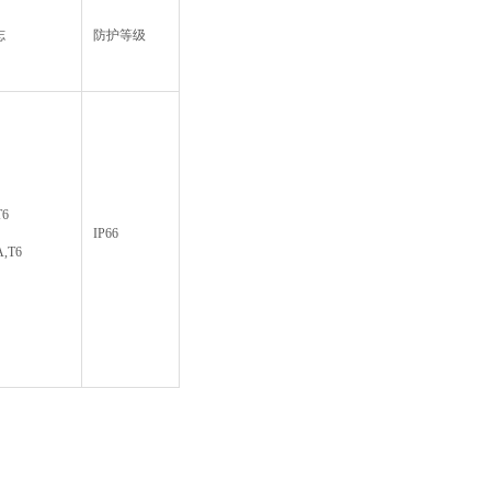
志
防护等级
T6
IP66
A,T6