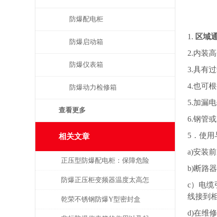
防爆配电柜
1.
区域
防爆启动箱
2.内装
防爆仪表箱
3.具有
4.也可
防爆动力检修箱
5.加
查看更多
6.钢管
5．使用
相关文章
a)安
正压型防爆配电柜：保障危险
b)断路
场所电气安全的利器
防爆正压柜变频器温度太高怎
c）电
线接到
么办
乾荣不锈钢防爆Y型密封盒
d)在