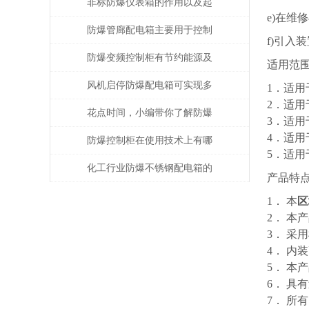
非标防爆仪表箱的作用以及起
e)在
到的保护作用
防爆管廊配电箱主要用于控制
f)引入
和分配管廊内的电力资源
防爆变频控制柜有节约能源及
适用范
运行成本低等优势
风机启停防爆配电箱可实现多
1．适用
2．适用
种功能
花点时间，小编带你了解防爆
3．适用
4．适用
电源检修插座箱的特点与安装
防爆控制柜在使用技术上有哪
5．适
使用！
些要求呢？来跟小编一起看看
化工行业防爆不锈钢配电箱的
产品特
吧！
安装实践
1． 本
区
2． 
3． 采
4． 
5． 
6． 具
7． 所