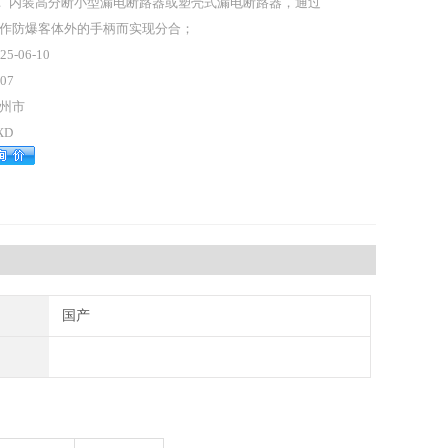
． 内装高分断小型漏电断路器或塑壳式漏电断路器，通过
作防爆客体外的手柄而实现分合；
25-06-10
07
州市
XD
国产