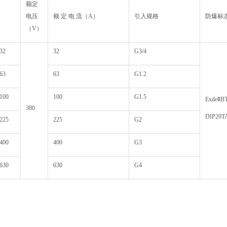
额定
电压
额 定 电 流（A）
引入规格
防爆标
（V）
32
32
G3/4
63
63
G1.2
100
100
G1.5
ExdeⅡB
380
DIP20T
225
225
G2
400
400
G3
630
630
G4