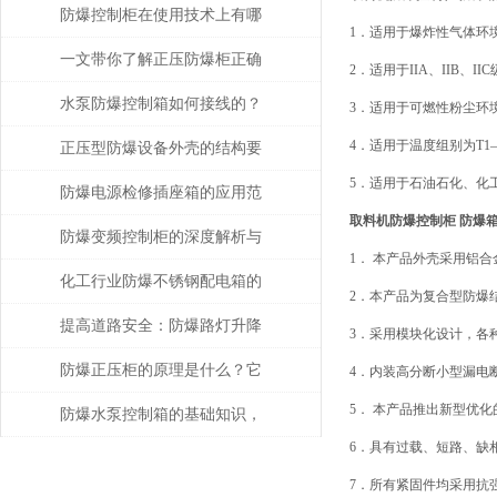
防爆控制柜在使用技术上有哪
1．适用于爆炸性气体环
些要求呢？来跟小编一起看看
一文带你了解正压防爆柜正确
2．适用于IIA、IIB、I
吧！
操作使用步骤
水泵防爆控制箱如何接线的？
3．适用于可燃性粉尘环境
4．适用于温度组别为T1
正压型防爆设备外壳的结构要
5．适用于石油石化、化
求
防爆电源检修插座箱的应用范
取料机防爆控制柜 防爆
围较为广泛
防爆变频控制柜的深度解析与
1． 本产品外壳采用铝
应用探讨
化工行业防爆不锈钢配电箱的
2．本产品为复合型防爆
安装实践
提高道路安全：防爆路灯升降
3．采用模块化设计，各
控制箱的重要作用
防爆正压柜的原理是什么？它
4．内装高分断小型漏电
5． 本产品推出新型优
具备哪些优点？
防爆水泵控制箱的基础知识，
6．具有过载、短路、缺
一起来了解一下吧！
7．所有紧固件均采用抗强