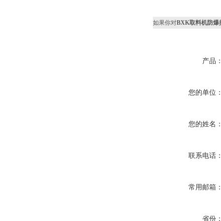
如果你对
BXK取料机防爆
产品
您的单位
您的姓名
联系电话
常用邮箱
省份