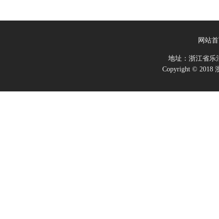
网站首
地址：浙江省乐
Copyright ©