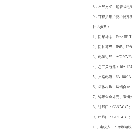
8．布线方式，钢管或电
9．可根据用户要求特殊
技术参数：
1、防爆标志：Exde IIB T4 
2、防护等级：IP65、IP6
3、电源进线：AC220V/3
4、总开关电流：16A-12
5、支路电流：6A-1000
6、箱体材质：铸铝合金、
7、铸铝合金外壳、碳钢
8、进线口：G3/4"-G4"；
9、出线口：G1/2"-G4"；
10、电缆入口：铝制电