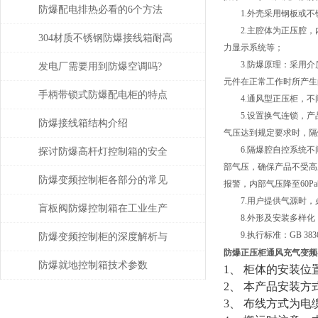
防爆配电排热必看的6个方法
1.外壳采用钢板或不
2.主腔体为正压腔，
304材质不锈钢防爆接线箱耐高
力显示系统等；
3.防爆原理：采用介
温多少
发电厂需要用到防爆空调吗?
元件在正常工作时所产生
手柄带锁式防爆配电柜的特点
4.通风型正压柜，不
5.设置换气连锁，产
和要求说明
防爆接线箱结构介绍
气压达到规定要求时，隔
6.隔爆腔自控系统不间断
探讨防爆高杆灯控制箱的安全
部气压，确保产品不受高
性与实用性
防爆变频控制柜各部分的常见
报警，内部气压降至60
7.用户提供气源时，必须
故障及主要原因
盲板阀防爆控制箱在工业生产
8.外形及安装多样化
9.执行标准：GB 3836.1
中具有很多的优势
防爆变频控制柜的深度解析与
防爆正压柜通风充气变频
应用探讨
防爆就地控制箱技术参数
1、 柜体的安装
2、 本产品安装
3、 布线方式为