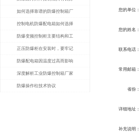
您的单位
的防水防尘性能
如何选择靠谱的防爆控制箱厂
家？
控制电机防爆配电箱如何选择
您的姓名
合适的保护模式
防爆变频控制柜主要结构和工
作原理
正压防爆柜在安装时，要牢记
联系电话
以下5点！
防爆配电箱因温度过高而影响
常用邮箱
使用寿命
深度解析工业防爆控制箱厂家
的核心技术指标与选型策略
防爆操作柱技术协议
省份
详细地址
补充说明