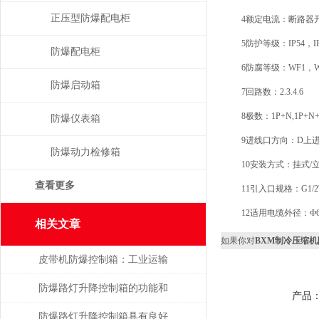
正压型防爆配电柜
4额定电流：断路器开关（
5防护等级：IP54，IP
防爆配电柜
6防腐等级：WF1，W
防爆启动箱
7回路数：2.3.4.6
8极数：1P+N,1P+N+P
防爆仪表箱
9进线口方向：D上
防爆动力检修箱
10安装方式：挂式/
查看更多
11引入口规格：G1/2''~
12适用电缆外径：Ф6
相关文章
如果你对
BXM制冷压缩
皮带机防爆控制箱：工业运输
的智能安全管家
防爆路灯升降控制箱的功能和
产品
优势解析
防爆路灯升降控制箱具有良好