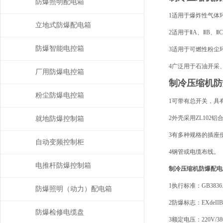
防爆照明配电箱
1适用于爆炸性气体
立地式防爆配电箱
2适用于ⅡA、ⅡB、
防爆智能电控箱
3适用于可燃性粉尘环
4广泛用于石油开采
厂用防爆电控箱
制冷压缩机防
粉尘防爆电控箱
1可带有总开关，具
2外壳采用ZL102
就地防爆控制箱
3有多种规格的插座
自动变频控制柜
4钢管或电缆布线。
电推杆防爆控制箱
制冷压缩机防爆配电
1执行标准：GB3836.1-20
防爆照明（动力）配电箱
2防爆标志：EXdeIIBT4,
防爆检修电缆盘
3额定电压：220V/38