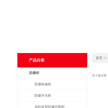
首页
>
产品分类
防爆柜
共 0 条记录
防爆检修柜
防爆开关柜
加药装置防爆控制柜