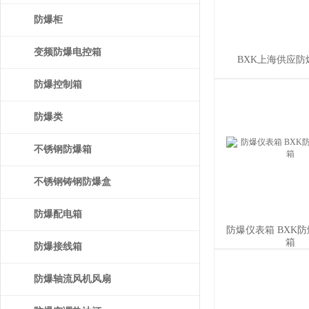
防爆柜
变频防爆电控箱
BXK上海供应防
防爆控制箱
防爆类
不锈钢防爆箱
不锈钢铸钢防爆盒
防爆配电箱
防爆仪表箱 BXK
箱
防爆接线箱
防爆轴流风机风扇