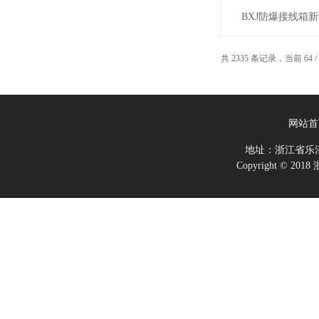
BXJ防爆接线箱
共 2335 条记录，当前 64 /
网站首
地址：浙江省乐
Copyright ©