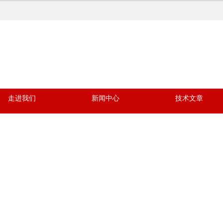
走进我们
新闻中心
技术文章