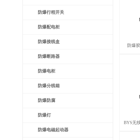
防爆行程开关
防爆配电柜
防爆接线盒
防爆胶
防爆断路器
防爆电柜
防爆分线箱
防爆防腐
防爆灯
BYS无
防爆电磁起动器