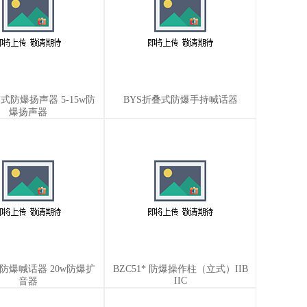
式防爆扬声器 5-15w防
BYS折叠式防爆手持喊话器
爆扬声器
持防爆喊话器 20w防爆扩
BZC51* 防爆操作柱（立式）IIB
IIC
音器