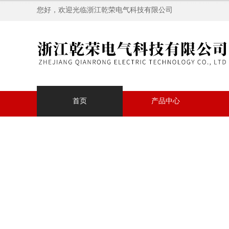
您好，欢迎光临浙江乾荣电气科技有限公司
首页
产品中心