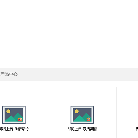
>
产品中心