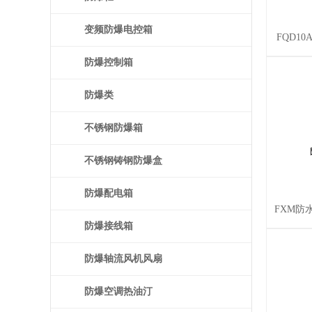
变频防爆电控箱
FQD1
防爆控制箱
防爆类
不锈钢防爆箱
不锈钢铸钢防爆盒
防爆配电箱
FXM防
防爆接线箱
防爆轴流风机风扇
防爆空调热油汀