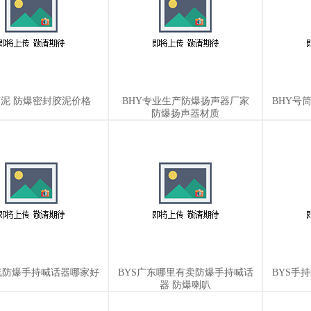
泥 防爆密封胶泥价格
BHY专业生产防爆扬声器厂家
BHY号筒
防爆扬声器材质
线防爆手持喊话器哪家好
BYS广东哪里有卖防爆手持喊话
BYS手
器 防爆喇叭