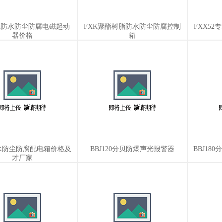
0A防水防尘防腐电磁起动
FXK聚酯树脂防水防尘防腐控制
FXX5
器价格
箱
水防尘防腐配电箱价格及
BBJ120分贝防爆声光报警器
BBJ1
才厂家