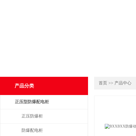
首页
>>
产品中心
产品分类
正压型防爆配电柜
正压防爆柜
防爆配电柜