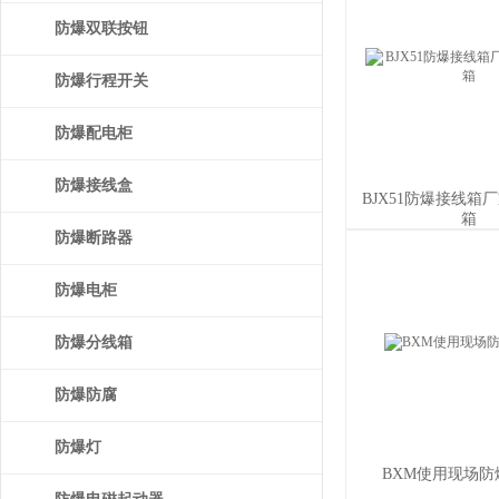
防爆双联按钮
防爆行程开关
防爆配电柜
防爆接线盒
BJX51防爆接线箱
箱
防爆断路器
防爆电柜
防爆分线箱
防爆防腐
防爆灯
BXM使用现场防