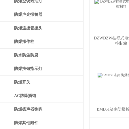
防爆空调热油汀
防爆声光报警器
防爆连接管接头
DZWDZW挂壁式
防爆操作柱
控制箱
防水防尘防腐
防爆按钮指示灯
防爆开关
AC防爆插销
防爆扬声器喇叭
BMD51济南防爆
防爆其他附件